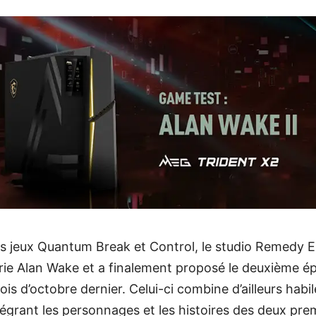
es jeux Quantum Break et Control, le studio Remedy E
rie Alan Wake et a finalement proposé le deuxième é
ois d’octobre dernier. Celui-ci combine d’ailleurs habi
tégrant les personnages et les histoires des deux prem