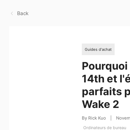
Back
Guides d'achat
Pourquoi
14th et 
parfaits 
Wake 2
By Rick Kuo
|
Novem
Ordinateurs de bureau