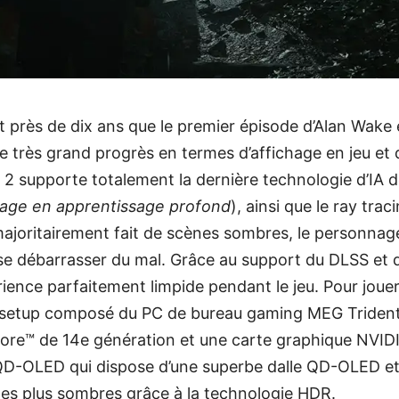
t près de dix ans que le premier épisode d’Alan Wake é
de très grand progrès en termes d’affichage en jeu et 
 2 supporte totalement la dernière technologie d’IA 
nage en apprentissage profond
), ainsi que le ray trac
ajoritairement fait de scènes sombres, le personnage 
e débarrasser du mal. Grâce au support du DLSS et d
rience parfaitement limpide pendant le jeu. Pour joue
etup composé du PC de bureau gaming MEG Trident 
Core™ de 14e génération et une carte graphique NVI
D-OLED qui dispose d’une superbe dalle QD-OLED et
 les plus sombres grâce à la technologie HDR.