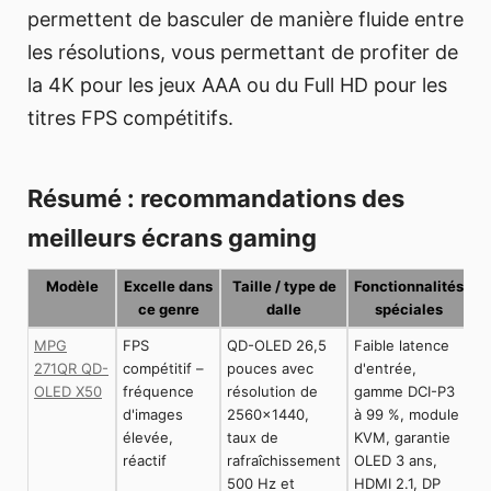
permettent de basculer de manière fluide entre
les résolutions, vous permettant de profiter de
la 4K pour les jeux AAA ou du Full HD pour les
titres FPS compétitifs.
Résumé : recommandations des
meilleurs écrans gaming
Modèle
Excelle dans
Taille / type de
Fonctionnalités
ce genre
dalle
spéciales
MPG
FPS
QD-OLED 26,5
Faible latence
271QR QD-
compétitif –
pouces avec
d'entrée,
OLED X50
fréquence
résolution de
gamme DCI-P3
d'images
2560x1440,
à 99 %, module
élevée,
taux de
KVM, garantie
réactif
rafraîchissement
OLED 3 ans,
500 Hz et
HDMI 2.1, DP