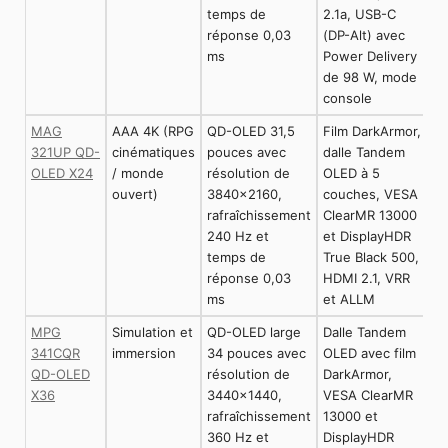
temps de
2.1a, USB-C
réponse 0,03
(DP-Alt) avec
ms
Power Delivery
de 98 W, mode
console
MAG
AAA 4K (RPG
QD-OLED 31,5
Film DarkArmor,
321UP QD-
cinématiques
pouces avec
dalle Tandem
OLED X24
/ monde
résolution de
OLED à 5
ouvert)
3840x2160,
couches, VESA
rafraîchissement
ClearMR 13000
240 Hz et
et DisplayHDR
temps de
True Black 500,
réponse 0,03
HDMI 2.1, VRR
ms
et ALLM
MPG
Simulation et
QD-OLED large
Dalle Tandem
341CQR
immersion
34 pouces avec
OLED avec film
QD-OLED
résolution de
DarkArmor,
X36
3440x1440,
VESA ClearMR
rafraîchissement
13000 et
360 Hz et
DisplayHDR