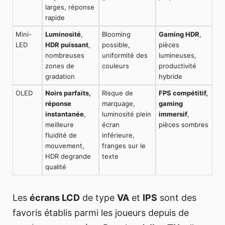
larges, réponse
rapide
Mini-
Luminosité
,
Blooming
Gaming HDR
,
LED
HDR puissant
,
possible,
pièces
nombreuses
uniformité des
lumineuses,
zones de
couleurs
productivité
gradation
hybride
OLED
Noirs parfaits,
Risque de
FPS compétitif,
réponse
marquage,
gaming
instantanée
,
luminosité plein
immersif
,
meilleure
écran
pièces sombres
fluidité de
inférieure,
mouvement,
franges sur le
HDR degrande
texte
qualité
Les
écrans LCD
de type
VA
et
IPS
sont des
favoris établis parmi les joueurs depuis de