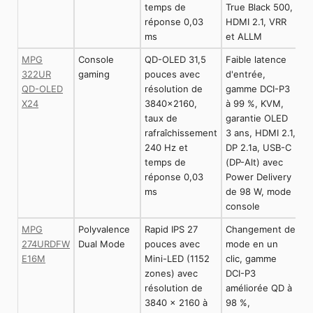
temps de
True Black 500,
réponse 0,03
HDMI 2.1, VRR
ms
et ALLM
MPG
Console
QD-OLED 31,5
Faible latence
322UR
gaming
pouces avec
d'entrée,
QD-OLED
résolution de
gamme DCI-P3
X24
3840x2160,
à 99 %, KVM,
taux de
garantie OLED
rafraîchissement
3 ans, HDMI 2.1,
240 Hz et
DP 2.1a, USB-C
temps de
(DP-Alt) avec
réponse 0,03
Power Delivery
ms
de 98 W, mode
console
MPG
Polyvalence
Rapid IPS 27
Changement de
274URDFW
Dual Mode
pouces avec
mode en un
E16M
Mini-LED (1152
clic, gamme
zones) avec
DCI-P3
résolution de
améliorée QD à
3840 x 2160 à
98 %,