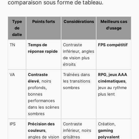
comparaison sous forme de tableau.
Type
Points forts
Considérations
Meilleurs cas
de
d'usage
dalle
TN
Temps de
Contraste
FPS compétitif
réponse rapide
inférieur, angles
de vision plus
étroits
VA
Contraste
Traînées dans
RPG, jeux AAA
élevé
, noirs
les transitions
cinématiques
,
profonds,
sombres
jeux au rythme
bonnes
plus lent
performances
dans les scènes
sombres
IPS
Précision des
Contraste
Création,
couleurs
,
inférieur, noirs
gaming
angles de vision
grisâtres
polyvalent