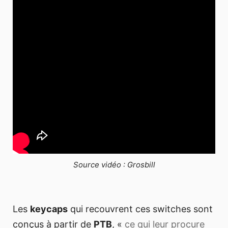
Source vidéo : Grosbill
Les
keycaps
qui recouvrent ces switches sont
conçus à partir de
PTB
, «
ce qui leur procure