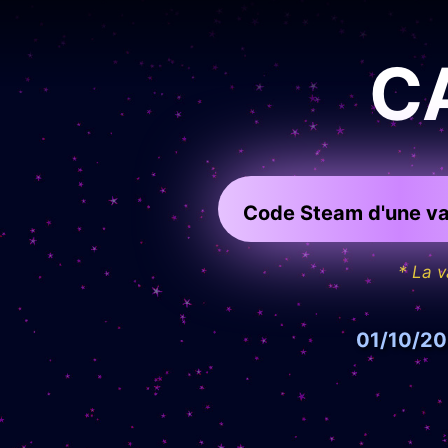
C
Code Steam d'une val
* La v
01/10/202