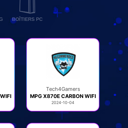
G
BOÎTIERS PC
Tech4Gamers
WIFI
MPG X870E CARBON WIFI
2024-10-04