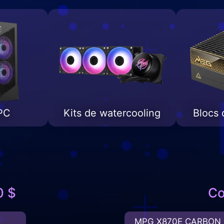
 PC
Kits de watercooling
Blocs 
0 $
Co
MPG X870E CARBON 