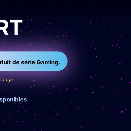
RT
oduit de série Gaming.
change.
isponibles