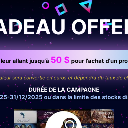
ADEAU OFFE
50 $
eur allant jusqu'à
pour l'achat d'un pr
aleur sera convertie en euros et dépendra du taux de 
DURÉE DE LA CAMPAGNE
5-31/12/2025 ou dans la limite des stocks d