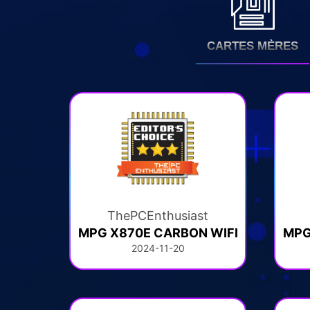
CARTES MÈRES
ThePCEnthusiast
MPG X870E CARBON WIFI
MPG
2024-11-20