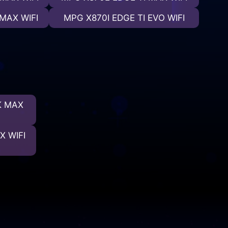
MAX WIFI
MPG X870I EDGE TI EVO WIFI
K MAX
 WIFI