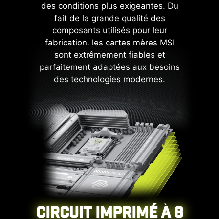
courant excessive. Ce mécanisme
des conditions plus exigeantes. Du
de défense proactif limite les
fait de la grande qualité des
risques de dommages ou de
composants utilisés pour leur
défaillances causés par une saute
fabrication, les cartes mères MSI
de tension et aide à prolonger la
sont extrêmement fiables et
stabilité du système. Cet
parfaitement adaptées aux besoins
engagement à protéger vos
des technologies modernes.
composants souligne l'envie de MSI
de mettre l'accent sur la
robustesse et la stabilité lors de la
production de ses cartes mères.
CIRCUIT IMPRIMÉ À 8