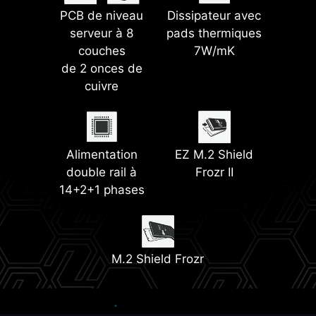
PCB de niveau
Steel Armor II
Gen5
Dissipateur avec
EZ Debug LED
serveur à 8
pads thermiques
couches
7W/mK
de 2 onces de
EZ PCIe Release
Quatre
cuivre
connecteurs M.2
(Gen5 et Gen4)
Alimentation
EZ M.2 Shield
double rail à
Frozr II
14+2+1 phases
M.2 Shield Frozr