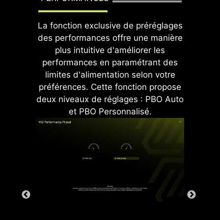
La fonction exclusive de préréglages
des performances offre une manière
plus intuitive d'améliorer les
performances en paramétrant des
limites d'alimentation selon votre
Ports USB avant et arrière
préférences. Cette fonction propose
deux niveaux de réglages : PBO Auto
et PBO Personnalisé.
La structure de mise à la terre des
phases d'alimentation est une
conception exclusive de MSI. Cette
conception brevetée permet de
supprimer les interférences
électromagnétiques (EMI) générées
par les phases d'alimentation et
aide à conduire efficacement la