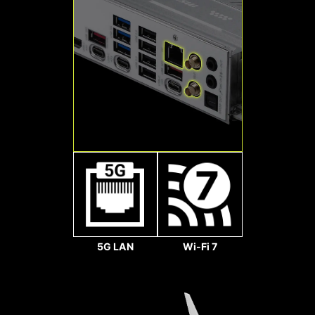
plus rapides pour vous aider à venir
une compatibilité totale sera
à bout de vos adversaires plus
totalement assurée.
facilement.
2x
Les headers des ventilateurs
détectent automatiquement si les
128
ventilateurs fonctionnent en mode
Gb/s
DC ou PWM pour des réglages
2x
optimaux de la vitesse de rotation et
des nuisances sonores. L'hystérésis
Ventilateur système
permet à votre ventilateur de tourner
64
de manière fluide et d'assurer à
Gb/s
votre système de rester silencieux,
5G LAN
Wi-Fi 7
quoi qu'il arrive.
PCIE LIGHTNING GEN5
Les slots PCIe Lightning Gen5
sont capables d'offrir une