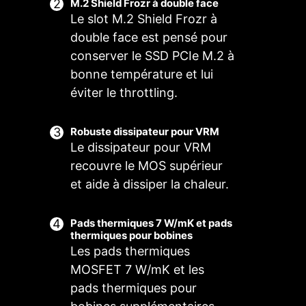
VENTILATEUR
M.2 Shield Frozr à double face
MANUEL
Le slot M.2 Shield Frozr à
double face est pensé pour
conserver le SSD PCIe M.2 à
bonne température et lui
éviter le throttling.
POUR
POUR
Robuste dissipateur pour VRM
REFROIDISSEMENT
WATERBLOCK
Le dissipateur pour VRM
DU PROCESSEUR
Alimentation
recouvre le MOS supérieur
3A / Support
et aide à dissiper la chaleur.
du mode
Auto-detect
Pads thermiques 7 W/mK et pads
thermiques pour bobines
Les pads thermiques
Ventilateur intelligent et
Scénarios utilisateurs
Profils multiples
MOSFET 7 W/mK et les
ventilateur manuel
pads thermiques pour
Suivre le mode de MSI Center
Enregistrez jusqu'à cinq profils pour
POUR
HEADER EZ
Ventilateur intelligent
Ajustez les paramètres du ventilateur