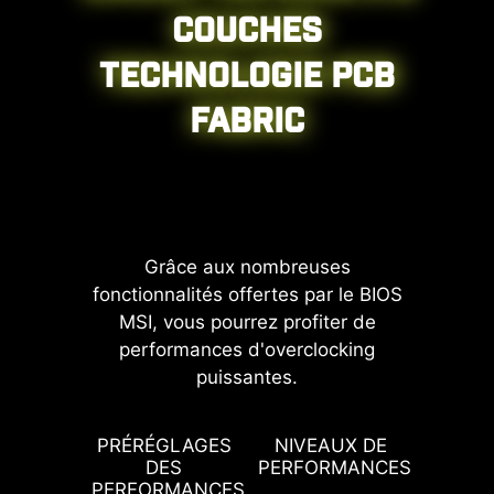
COUCHES
TECHNOLOGIE PCB
CPU / PWM IC
FABRIC
Grâce aux nombreuses
fonctionnalités offertes par le BIOS
MSI, vous pourrez profiter de
performances d'overclocking
puissantes.
Slots mémoire DDR
G TDP
PRÉRÉGLAGES
NIVEAUX DE
PROFI
DES
PERFORMANCES
P
PERFORMANCES