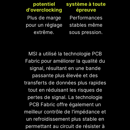
ultérieures à AGESA 1.2.0.2b.
potentiel
système à toute
d'overclocking
épreuve
Plus de marge
Performances
* L'image est donnée à titre d'illustration
pour un réglage
stables même
seulement. Veuillez vous référer à la page
extrême.
sous pression.
des caractéristiques pour plus de détails.
MSI a utilisé la technologie PCB
Fabric pour améliorer la qualité du
Pour plus de sécurité, les cartes
signal, résultant en une bande
mères MSI intègrent une protection
passante plus élevée et des
contre la surcharge de courant
transferts de données plus rapides
(protection OCP), ce qui assure aux
tout en réduisant les risques de
composants cruciaux tels que les
pertes de signal. La technologie
ports USB, les barrettes mémoire
PCB Fabric offre également un
DDR, le contrôleur PWM et le
meilleur contrôle de l'impédance et
processeur d'être complètement
un refroidissement plus stable en
protégés en cas de charge de
permettant au circuit de résister à