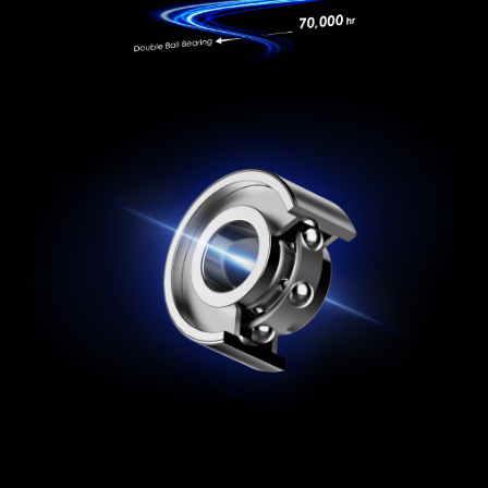
L'ALIMENTATION ULTIME
Le port de sortie est compatible avec la
norme Intel PSDG (Power Supply Design
Guide) ATX 3.1 et permet au bloc
d'alimentation de supporter une excursion de
puissance totale de 240 % et une excursion de
puissance GPU trois fois plus élevée.