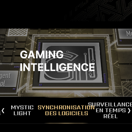
GAMING
INTELLIGENCE
SURVEILLANC
MYSTIC
SYNCHRONISATION
EN TEMPS
S
LIGHT
DES LOGICIELS
RÉEL