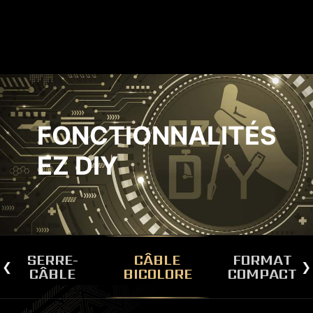
FONCTIONNALITÉS
EZ DIY
nce
Ex
SERRE-
CÂBLE
FORMAT
CÂBLE
BICOLORE
COMPACT