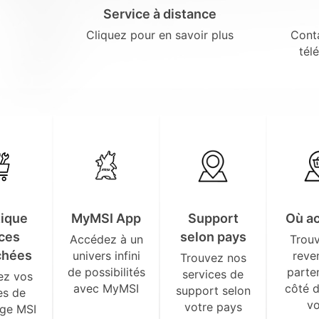
Service à distance
Cliquez pour en savoir plus
Conta
tél
ique
MyMSI App
Support
Où a
ces
selon pays
Accédez à un
Trou
chées
univers infini
reve
Trouvez nos
de possibilités
parte
services de
ez vos
avec MyMSI
côté 
support selon
es de
v
votre pays
ge MSI