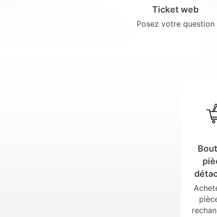
Ticket web
Posez votre question
Bout
piè
déta
Achet
pièc
rechan