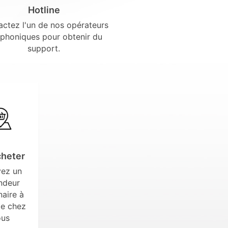
Hotline
ctez l'un de nos opérateurs
éphoniques pour obtenir du
support.
cheter
vez un
ndeur
naire à
de chez
ous