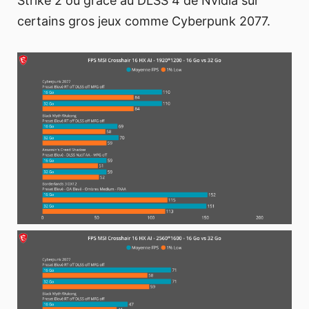
Strike 2 ou grâce au DLSS 4 de Nvidia sur
certains gros jeux comme Cyberpunk 2077.