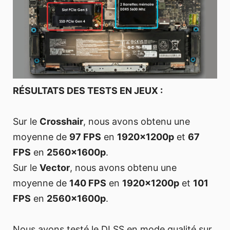
RÉSULTATS DES TESTS EN JEUX :
Sur le
Crosshair
, nous avons obtenu une
moyenne de
97 FPS
en
1920x1200p
et
67
FPS
en
2560x1600p
.
Sur le
Vector
, nous avons obtenu une
moyenne de
140 FPS
en
1920x1200p
et
101
FPS
en
2560x1600p
.
Nous avons testé le DLSS en mode qualité sur