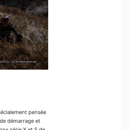
spécialement pensée
 de démarrage et
ox série X et S de