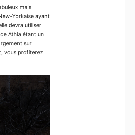
fabuleux mais
e New-Yorkaise ayant
le devra utiliser
de Athia étant un
argement sur
t, vous profiterez