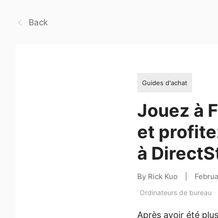
Back
Guides d'achat
Jouez à F
et profit
à DirectS
By Rick Kuo
|
Februa
Ordinateurs de bureau
Après avoir été plu