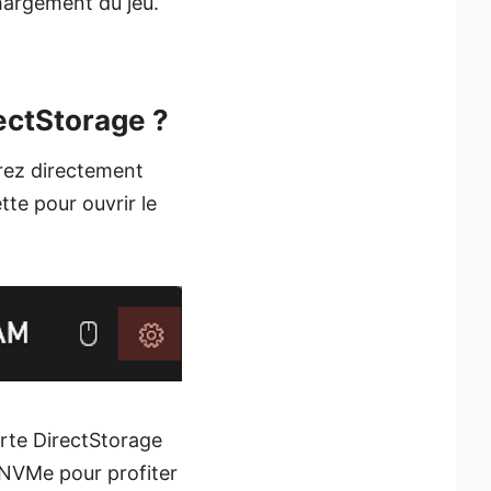
chargement du jeu.
ectStorage ?
rez directement
tte pour ouvrir le
orte DirectStorage
2 NVMe pour profiter