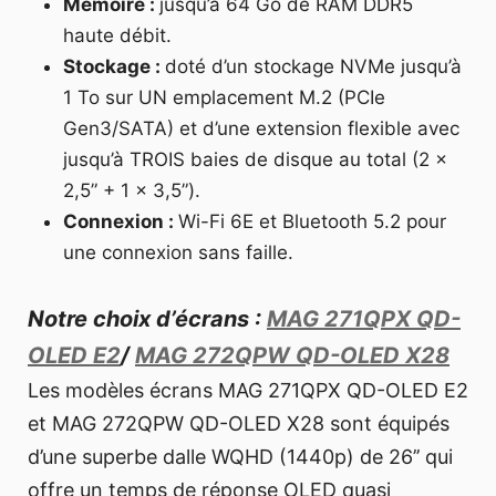
Mémoire :
jusqu’à 64 Go de RAM DDR5
haute débit.
Stockage :
doté d’un stockage NVMe jusqu’à
1 To sur UN emplacement M.2 (PCIe
Gen3/SATA) et d’une extension flexible avec
jusqu’à TROIS baies de disque au total (2 x
2,5” + 1 x 3,5”).
Connexion :
Wi-Fi 6E et Bluetooth 5.2 pour
une connexion sans faille.
Notre choix d’écrans :
MAG 271QPX QD-
OLED E2
/
MAG 272QPW QD-OLED X28
Les modèles écrans MAG 271QPX QD-OLED E2
et MAG 272QPW QD-OLED X28 sont équipés
d’une superbe dalle WQHD (1440p) de 26’’ qui
offre un temps de réponse OLED quasi