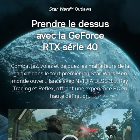
Star Wars
™ Outlaws
Prendre le dessus
avec la GeForce
RTX série 40
Combattez, volez et déjouez les malfaiteurs de la
galaxie dans le tout premier jeu Star Wars™ en
monde ouvert, lancé avec NVIDIA DLSS 3.5, Ray
Tracing et Reflex, offrant une expérience PC en
haute définition.