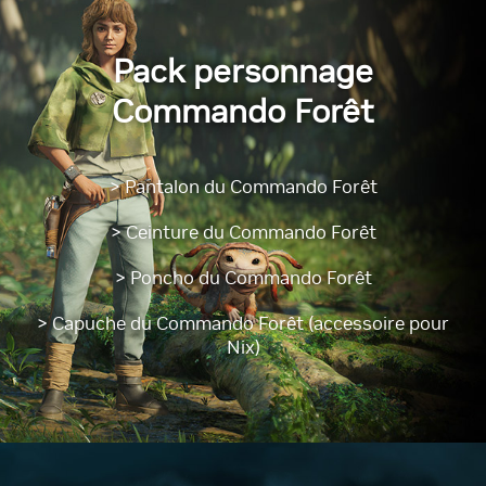
Pack personnage
Commando Forêt
> Pantalon du Commando Forêt
> Ceinture du Commando Forêt
> Poncho du Commando Forêt
> Capuche du Commando Forêt (accessoire pour
Nix)