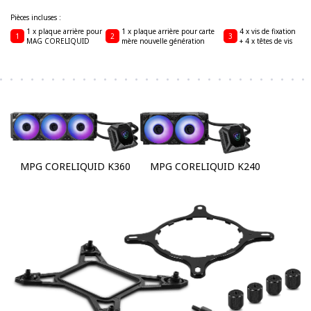
Pièces incluses :
1 x plaque arrière pour
1 x plaque arrière pour carte
4 x vis de fixation
1
2
3
MAG CORELIQUID
mère nouvelle génération
+ 4 x têtes de vis
MPG CORELIQUID K360
MPG CORELIQUID K240