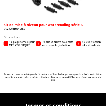
Kit de mise à niveau pour watercooling série K
OE2-6A03001-AK9
Pièces incluses :
1 x plaque arrière pour
1 x plaque arrière pour carte
4 x vis de fixation
1
2
3
MPG CORELIQUID
mère nouvelle génération
+ 4 x têtes de vis
Remarque : Les caractéristiques du kit sont susceptibles de changer sans préavis et la disponibilité des
produits peut varier selon les régions. Contactez l'équipe de support MSI de votre région pour en savoir
plus.
Termes et conditions