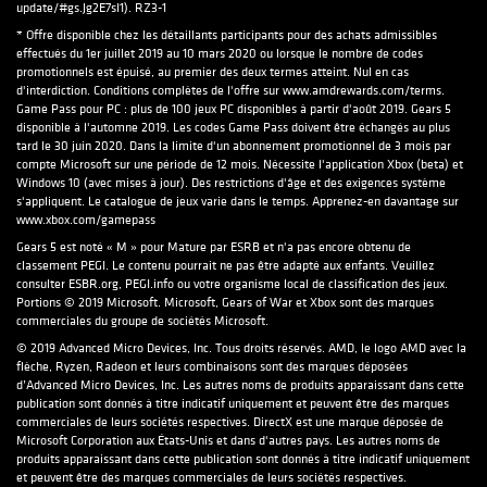
update/#gs.Jg2E7sI1
). RZ3-1
* Offre disponible chez les détaillants participants pour des achats admissibles
effectués du 1er juillet 2019 au 10 mars 2020 ou lorsque le nombre de codes
promotionnels est épuisé, au premier des deux termes atteint. Nul en cas
d'interdiction. Conditions complètes de l'offre sur
www.amdrewards.com/terms
.
Game Pass pour PC : plus de 100 jeux PC disponibles à partir d'août 2019. Gears 5
disponible à l'automne 2019. Les codes Game Pass doivent être échangés au plus
tard le 30 juin 2020. Dans la limite d'un abonnement promotionnel de 3 mois par
compte Microsoft sur une période de 12 mois. Nécessite l'application Xbox (beta) et
Windows 10 (avec mises à jour). Des restrictions d'âge et des exigences système
s'appliquent. Le catalogue de jeux varie dans le temps. Apprenez-en davantage sur
www.xbox.com/gamepass
Gears 5 est noté « M » pour Mature par ESRB et n'a pas encore obtenu de
classement PEGI. Le contenu pourrait ne pas être adapté aux enfants. Veuillez
consulter
ESBR.org
,
PEGI.info
ou votre organisme local de classification des jeux.
Portions © 2019 Microsoft. Microsoft, Gears of War et Xbox sont des marques
commerciales du groupe de sociétés Microsoft.
© 2019 Advanced Micro Devices, Inc. Tous droits réservés. AMD, le logo AMD avec la
flèche, Ryzen, Radeon et leurs combinaisons sont des marques déposées
d’Advanced Micro Devices, Inc. Les autres noms de produits apparaissant dans cette
publication sont donnés à titre indicatif uniquement et peuvent être des marques
commerciales de leurs sociétés respectives. DirectX est une marque déposée de
Microsoft Corporation aux États-Unis et dans d'autres pays. Les autres noms de
produits apparaissant dans cette publication sont donnés à titre indicatif uniquement
et peuvent être des marques commerciales de leurs sociétés respectives.