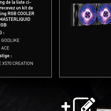
g de la liste ci-
recevez un kit de
ling RGB COOLER
MASTERLIQUID
RGB
 :
0 GODLIKE
 ACE
tige :
 X570 CREATION