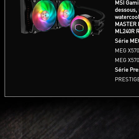
MSI Gamin
dessous, 
watercoo
MASTER 
ML240R 
Série MEG
MEG X57
MEG X570
Série Pres
PRESTIGE