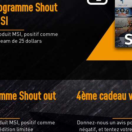
rogramme Shout
MSI
oduit MSI, positif comme
team de 25 dollars
amme Shout out
4ème cadeau v
duit MSI, positif comme
Donnez-nous un avis po
édition limitée
négatif, et tentez vot