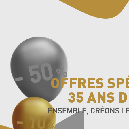
- 50
%
OFFRES SP
35 ANS D
ENSEMBLE, CRÉONS LE
- 10
%