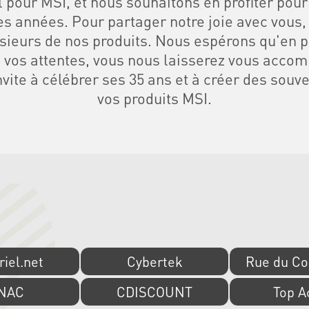
l pour MSI, et nous souhaitons en profiter pour
es années. Pour partager notre joie avec vous
usieurs de nos produits. Nous espérons qu'en pl
s vos attentes, vous nous laisserez vous accom
nvite à célébrer ses 35 ans et à créer des souv
vos produits MSI.
iel.net
Cybertek
Rue du C
NAC
CDISCOUNT
Top A