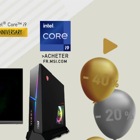
®
el
Core™ i9
>ACHETER
FR.MSI.COM
- 40
%
- 20
%