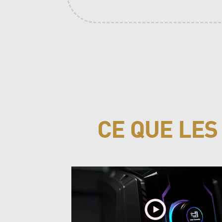
timisé
SETUP G
CE QUE LE
pact des
Acheter
021.