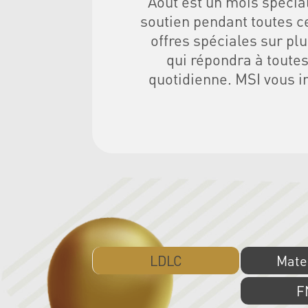
Août est un mois spécia
soutien pendant toutes c
offres spéciales sur pl
qui répondra à toute
quotidienne. MSI vous i
LDLC
Mater
F