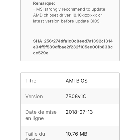
Remarque:
- MSI strongly recommend to update
AMD chipset driver 18.10xxxxxxx or
latest version before update BIOS.
SHA-256:274dfa1c0c8eed7a1392cf314
e34f5f589dfbae2f232f105ee00fb838c
cc529e
Titre
AMI BIOS
Version
7B08v1C
Date de mise
2018-07-13
en ligne
Taille du
10.76 MB