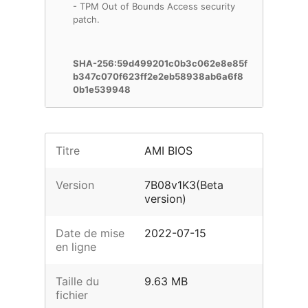
- TPM Out of Bounds Access security
patch.
SHA-256:59d499201c0b3c062e8e85f
b347c070f623ff2e2eb58938ab6a6f8
0b1e539948
Titre
AMI BIOS
Version
7B08v1K3(Beta
version)
Date de mise
2022-07-15
en ligne
Taille du
9.63 MB
fichier