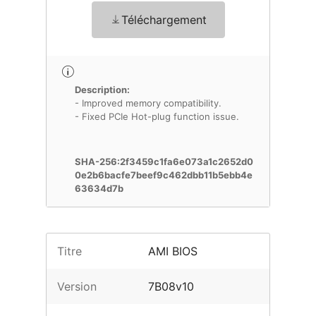
Téléchargement
Description:
- Improved memory compatibility.
- Fixed PCIe Hot-plug function issue.
SHA-256:2f3459c1fa6e073a1c2652d0
0e2b6bacfe7beef9c462dbb11b5ebb4e
63634d7b
Titre
AMI BIOS
Version
7B08v10