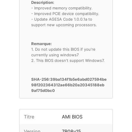
Description:
- Improved memory compatibility.
- Improved PCIE device compatibility.
- Update AGESA Code 1.0.0.1a to
support new upcoming processors.
Remarque:
1. Do not update this BIOS if you're
currently using windows7
2. This BIOS doesn't support Windows7.
SHA-256:39ba134f1b5e6abd027594be
98f202364312ae66b20a20345188eb
9af75d0bc0
Titre
AMI BIOS
Version
7B08v15