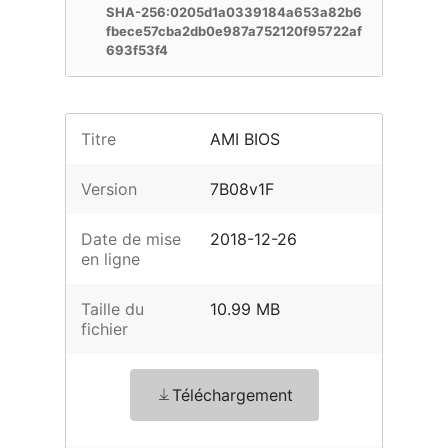
SHA-256:0205d1a0339184a653a82b6
fbece57cba2db0e987a752120f95722af
693f53f4
Titre
AMI BIOS
Version
7B08v1F
Date de mise
2018-12-26
en ligne
Taille du
10.99 MB
fichier
Téléchargement