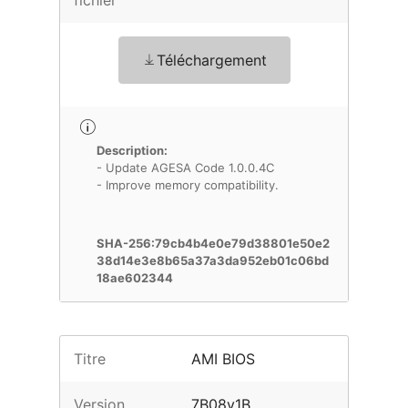
fichier
Téléchargement
Description:
- Update AGESA Code 1.0.0.4C
- Improve memory compatibility.
SHA-256:79cb4b4e0e79d38801e50e2
38d14e3e8b65a37a3da952eb01c06bd
18ae602344
Titre
AMI BIOS
Version
7B08v1B