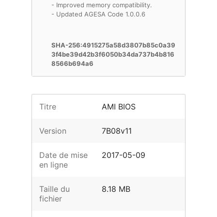
- Improved memory compatibility.
- Updated AGESA Code 1.0.0.6
SHA-256:4915275a58d3807b85c0a39
3f4be39d42b3f6050b34da737b4b816
8566b694a6
Titre
AMI BIOS
Version
7B08v11
Date de mise
2017-05-09
en ligne
Taille du
8.18 MB
fichier