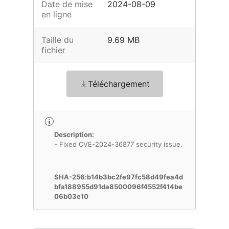
Date de mise
2024-08-09
en ligne
Taille du
9.69 MB
fichier
Téléchargement
Description:
- Fixed CVE-2024-36877 security issue.
SHA-256:b14b3bc2fe97fc58d49fea4d
bfa188955d91da8500096f4552f414be
06b03e10