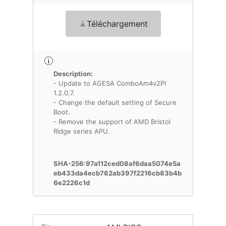
Téléchargement
Description:
- Update to AGESA ComboAm4v2PI
1.2.0.7.
- Change the default setting of Secure
Boot.
- Remove the support of AMD Bristol
Ridge series APU.
SHA-256:97a112ced08af6daa5074e5a
eb433da4ecb762ab397f2216cb83b4b
6e2226c1d