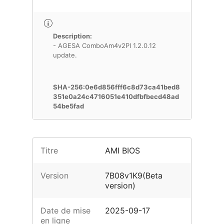
Description:
- AGESA ComboAm4v2PI 1.2.0.12
update.
SHA-256:0e6d856fff6c8d73ca41bed8
351e0a24c4716051e410dfbfbecd48ad
54be5fad
Titre
AMI BIOS
Version
7B08v1K9(Beta
version)
Date de mise
2025-09-17
en ligne