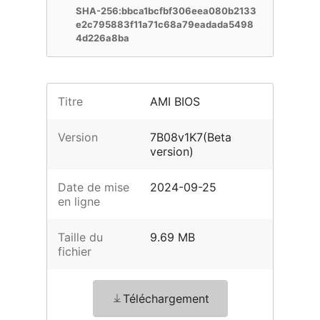
SHA-256:bbca1bcfbf306eea080b2133
e2c795883f11a71c68a79eadada5498
4d226a8ba
Titre
AMI BIOS
Version
7B08v1K7(Beta
version)
Date de mise
2024-09-25
en ligne
Taille du
9.69 MB
fichier
Téléchargement