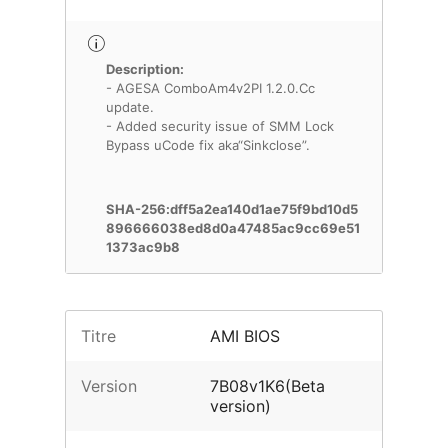
Description:
- AGESA ComboAm4v2PI 1.2.0.Cc
update.
- Added security issue of SMM Lock
Bypass uCode fix aka“Sinkclose”.
SHA-256:dff5a2ea140d1ae75f9bd10d5
896666038ed8d0a47485ac9cc69e51
1373ac9b8
Titre
AMI BIOS
Version
7B08v1K6(Beta
version)