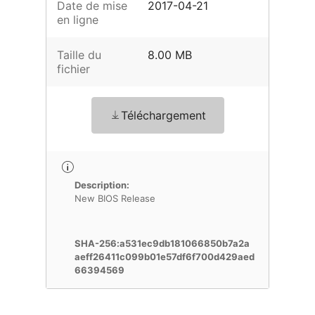
Date de mise
2017-04-21
en ligne
Taille du
8.00 MB
fichier
Téléchargement
Description:
New BIOS Release
SHA-256:a531ec9db181066850b7a2a
aeff26411c099b01e57df6f700d429aed
66394569