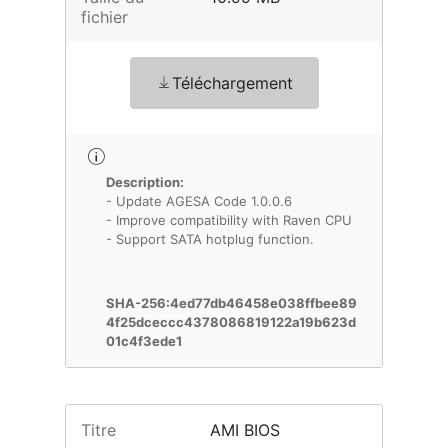
fichier
Téléchargement
Description:
- Update AGESA Code 1.0.0.6
- Improve compatibility with Raven CPU
- Support SATA hotplug function.
SHA-256:4ed77db46458e038ffbee89
4f25dceccc4378086819122a19b623d
01c4f3ede1
Titre
AMI BIOS