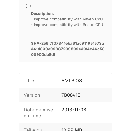
Description:
- Improve compatibility with Raven CPU
- Improve compatibility with Bristol CPU.
SHA-256:7f07341eba61ac911951573a
d41d830c99887209809cd0f4e46c58
00900db8df
Titre
AMI BIOS
Version
7B08v1E
Date de mise
2018-11-08
en ligne
Taille du
10.99 MB