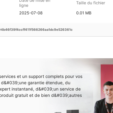
Date de mise en
Taille du fichier
ligne
2025-07-08
0.01 MB
4b46f39f4ccff411f566266aa1dc9e526361c
services et un support complets pour vos
ez d&#039;une garantie étendue, du
pert instantané, d&#039;un service de
e produit gratuit et de bien d&#039;autres