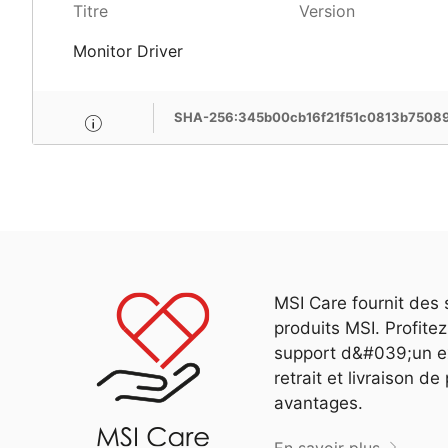
Titre
Version
Monitor Driver
SHA-256:345b00cb16f21f51c0813b75089
MSI Care fournit des 
produits MSI. Profit
support d&#039;un ex
retrait et livraison d
avantages.
En savoir plus