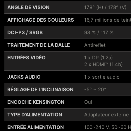
ANGLE DE VISION
178° (H) / 178° (V)
AFFICHAGE DES COULEURS
16,7 millions de tein
DCI-P3 / SRGB
93 % / 117 %
TRAITEMENT DE LA DALLE
Antireflet
ENTRÉES VIDÉO
1 x DP (1.2a)
2 x HDMI™ (1.4b)
JACKS AUDIO
1 x sortie audio
RÉGLAGE DE L'INCLINAISON
-5° ~ 20°
ENCOCHE KENSINGTON
Oui
TYPE D'ALIMENTATION
Adaptateur externe 
ENTRÉE ALIMENTATION
100~240 V, 50~60 