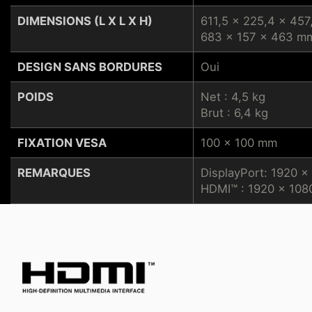
DIMENSIONS (L X L X H)
611,5 x 225,4 x 45
683 x 157 x 463 m
DESIGN SANS BORDURES
Oui
POIDS
Net : 4,5 kg
Brut : 6,4 kg
FIXATION VESA
100 x 100 mm
REMARQUES
DisplayPort: 1920 x
HDMI™ : 1920 x 1080