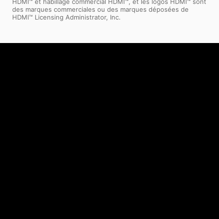
HDMI™ et habillage commercial HDMI™, et les logos HDMI™ sont
des marques commerciales ou des marques déposées de
HDMI™ Licensing Administrator, Inc.