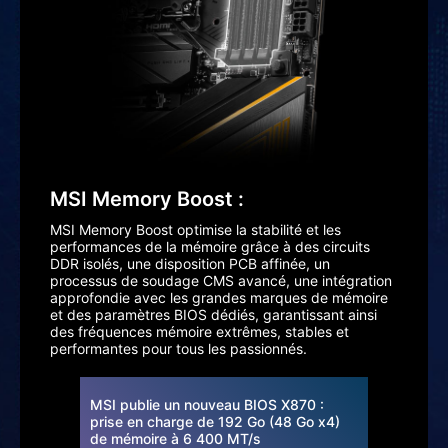
MSI Memory Boost :
MSI Memory Boost optimise la stabilité et les
performances de la mémoire grâce à des circuits
DDR isolés, une disposition PCB affinée, un
processus de soudage CMS avancé, une intégration
approfondie avec les grandes marques de mémoire
et des paramètres BIOS dédiés, garantissant ainsi
des fréquences mémoire extrêmes, stables et
performantes pour tous les passionnés.
MSI publie un nouveau BIOS X870 :
Latency 
prise en charge de 192 Go (48 Go x4)
mémoir
de mémoire à 6 400 MT/s
AM5