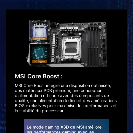
MSI Core Boost :
MSI Core Boost intègre une disposition optimisée,
des matériaux PCB premium, une conception
d'alimentation efficace avec des composants de
qualité, une alimentation dédiée et des améliorations
BIOS exclusives pour maximiser les performances et
la stabilité du processeur.
Comment
Le mode gaming X3D de MSI améliore
pour ré
les performances gaming avec les