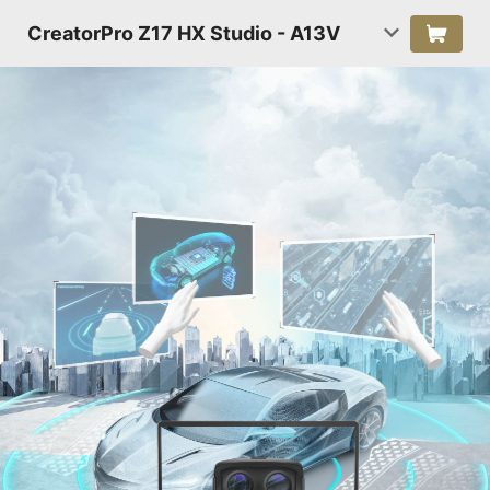
CreatorPro Z17 HX Studio - A13V