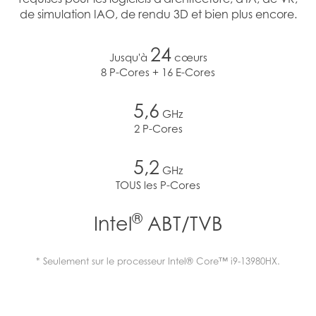
de simulation IAO, de rendu 3D et bien plus encore.
24
Jusqu'à
cœurs
8 P-Cores + 16 E-Cores
5,6
GHz
2 P-Cores
5,2
GHz
TOUS les P-Cores
®
Intel
ABT/TVB
* Seulement sur le processeur Intel® Core™ i9-13980HX.