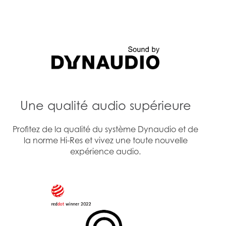
et de la batterie. Nous vous recommandons d'utiliser le
chargeur MSI PD.
Entrée alimentation
Thunderbolt™ 4
avec fonction de charge
PD
Une qualité audio supérieure
Profitez de la qualité du système Dynaudio et de
Thunderbolt™ 4
Jack audio combo
la norme Hi-Res et vivez une toute nouvelle
expérience audio.
Lecteur de carte SD
USB 3.2 Gen 2
Type-A