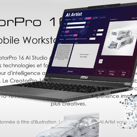
torPro 16 AI Studio A1V Studio est l'une de nos stations 
s technologies et fonctionnalités innovantes telles qu'
 d'intelligence artificielle (ou NPU), la fonctionnalité 
. Le CreatorPro 16 AI Studio A1V Studio assure une stabil
ns des professionnels. Pensée pour les ingénieurs, les 
ro 16 AI Studio A1V Studio offre une expérience immers
plus créatives.
onnée à titre d'illustration. Le support de MSI AI Artist varie se