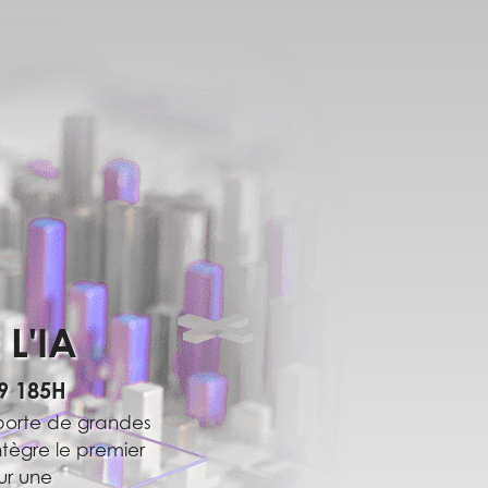
L'IA
9 185H
porte de grandes
tègre le premier
our une