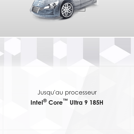
ACHETER
Jusqu'au processeur
®
™
Intel
Core
Ultra 9 185H