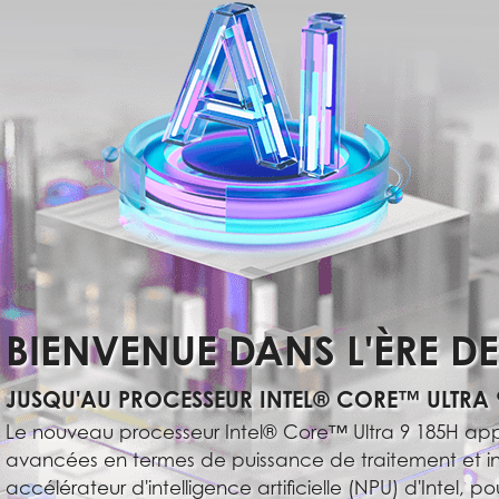
BIENVENUE DANS L'ÈRE DE 
JUSQU'AU PROCESSEUR INTEL® CORE™ ULTRA 
Le nouveau processeur Intel® Core™ Ultra 9 185H ap
avancées en termes de puissance de traitement et in
accélérateur d'intelligence artificielle (NPU) d'Intel, p