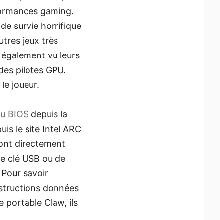
formances gaming.
de survie horrifique
utres jeux très
 également vu leurs
des pilotes GPU.
le joueur.
du BIOS
depuis la
is le site Intel ARC
rront directement
de clé USB ou de
 Pour savoir
instructions données
e portable Claw, ils