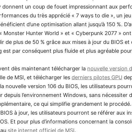
w donnent un coup de fouet impressionnant aux per
rformances du très apprécié « 7 ways to die », un jeu 
néficient d’une optimisation allant jusqu’à 150 %. D’a
 « Monster Hunter World » et « Cyberpunk 2077 » ont
 de plus de 50 % grâce aux mises à jour du BIOS et 
 est par conséquent plus fluide et plus agréable pour 
uvent dès maintenant télécharger la
nouvelle version 
lle de MSI, et télécharger les
derniers pilotes GPU
depu
c la nouvelle version 106 du BIOS, les utilisateurs pou
ur depuis l’environnement Windows, sans nécessiter 
upplémentaire, ce qui simplifie grandement le procédé.
IOS à jour, les utilisateurs pourront se référer aux 
BIOS. Et pour plus d’informations concernant la consol
 au
site internet officiel de MSI
.