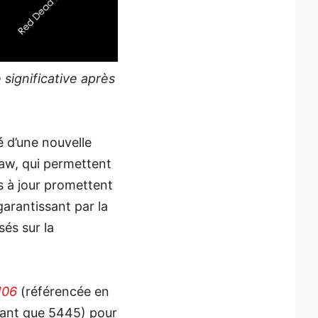
significative après
é d’une nouvelle
aw, qui permettent
s à jour promettent
arantissant par la
és sur la
106
(référencée en
tant que 5445) pour