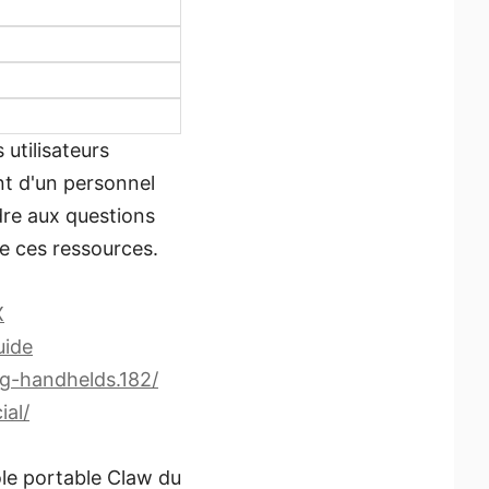
utilisateurs
nt d'un personnel
ndre aux questions
 de ces ressources.
X
uide
g-handhelds.182/
ial/
ole portable Claw du