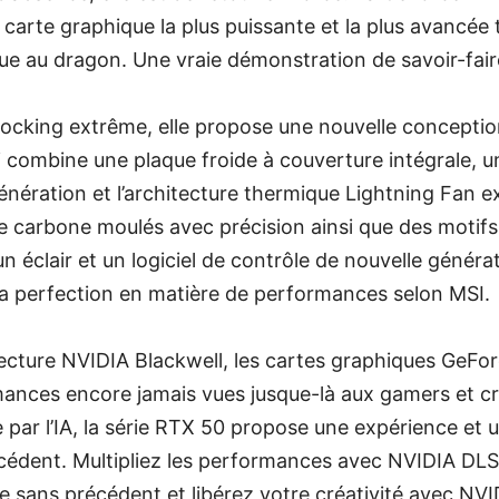
carte graphique la plus puissante et la plus avancé
rque au dragon. Une vraie démonstration de savoir-fair
clocking extrême, elle propose une nouvelle concepti
ui combine une plaque froide à couverture intégrale,
énération et l’architecture thermique Lightning Fan e
e carbone moulés avec précision ainsi que des motifs
n éclair et un logiciel de contrôle de nouvelle généra
 la perfection en matière de performances selon MSI.
tecture NVIDIA Blackwell, les cartes graphiques GeFo
mances encore jamais vues jusque-là aux gamers et c
par l’IA, la série RTX 50 propose une expérience et un
cédent. Multipliez les performances avec NVIDIA DLS
e sans précédent et libérez votre créativité avec NVI