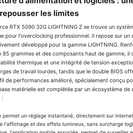
ture d'alimentation et logiciels : un
repousser les limites
rce RTX 5090 32G LIGHTNING Z se trouve un systèm
 pour l'overclocking professionnel. Il repose sur un 
sivement développé pour la gamme LIGHTNING. Renf
e 85 grammes et des composants haut de gamme, il o
abilité thermique et une intégrité de tension exceptio
es de travail lourdes, tandis que le double BIOS off
fil de performances amélioré, spécialement conçu po
base matérielle est complétée par un écosystème de 
 :
 permet un réglage instantané, directement sur interne
 l'affichage et des effets lumineux, sans surcharge logi
ve, l'application mobile associée, permet de surveiller e