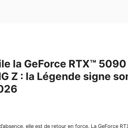
ile la GeForce RTX™ 5090
 Z : la Légende signe so
026
d’absence, elle est de retour en force. La GeForce R