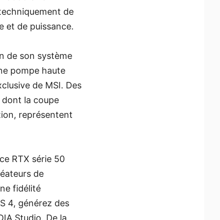
e techniquement de
e et de puissance.
on de son système
 une pompe haute
xclusive de MSI. Des
 dont la coupe
tion, représentent
rce RTX série 50
réateurs de
e fidélité
S 4, générez des
DIA Studio. De la