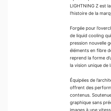
LIGHTNING Z est la 
l’histoire de la ma
Forgée pour l’over
de liquid cooling q
pression nouvelle g
éléments en fibre d
reprend la forme d’u
la vision unique de
Équipées de l’archi
offrent des perfor
contenus. Soutenue 
graphique sans pré
images à une vitess