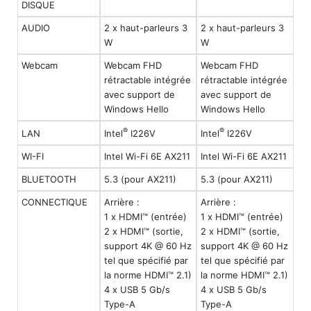
DISQUE
AUDIO
2 x haut-parleurs 3
2 x haut-parleurs 3
W
W
Webcam
Webcam FHD
Webcam FHD
rétractable intégrée
rétractable intégrée
avec support de
avec support de
Windows Hello
Windows Hello
®
®
LAN
Intel
I226V
Intel
I226V
WI-FI
Intel Wi-Fi 6E AX211
Intel Wi-Fi 6E AX211
BLUETOOTH
5.3 (pour AX211)
5.3 (pour AX211)
CONNECTIQUE
Arrière :
Arrière :
1 x HDMI™ (entrée)
1 x HDMI™ (entrée)
2 x HDMI™ (sortie,
2 x HDMI™ (sortie,
support 4K @ 60 Hz
support 4K @ 60 Hz
tel que spécifié par
tel que spécifié par
la norme HDMI™ 2.1)
la norme HDMI™ 2.1)
4 x USB 5 Gb/s
4 x USB 5 Gb/s
Type-A
Type-A