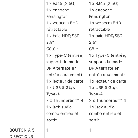
1 x RJ45 (2,5G)
1 x RJ45 (2,5G)
1 x encoche
1 x encoche
Kensington
Kensington
1 x webcam FHD
1 x webcam FHD
rétractable
rétractable
1 x baie HDD/SSD
1 x baie HDD/SSD
2,5”
2,5”
Côté :
Côté :
1 x Type-C (entrée,
1 x Type-C (entrée,
support du mode
support du mode
DP Alternate en
DP Alternate en
entrée seulement)
entrée seulement)
1 x lecteur de carte
1 x lecteur de carte
1 x USB 5 Gb/s
1 x USB 5 Gb/s
Type-A
Type-A
2 x Thunderbolt™ 4
2 x Thunderbolt™ 4
1 x jack audio
1 x jack audio
combo entrée et
combo entrée et
sortie
sortie
BOUTON À 5
1
1
DIRECTIONS