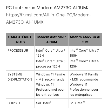
PC tout-en-un Modern AM273Q AI 1UM:
https://fr.msi.com/All-in-One-PC/Modern-
AM273Q-AI-1UMX
CARACTÉRISTI
Modern AM273QP
Modern AM273Q AI
QUES
AI 1UM
1UM
®
®
PROCESSEUR
Intel
Core™ Ultra 7
Intel
Core™ Ultra 7
155H
155H
®
®
Intel
Core™ Ultra 5
Intel
Core™ Ultra 5
processor 125H
125H
SYSTÈME
Windows 11 Famille
Windows 11 Famille
D'EXPLOITATION
- MSI recommande
- MSI recommande
Windows 11
Windows 11
Professionnel pour
Professionnel pour
les entreprises
les entreprises
®
®
CHIPSET
SoC Intel
SoC Intel