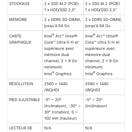
STOCKAGE
2 x SSD M.2 (PCIE)
2 x SSD M.2 (PCIE)
1 x HDD/SSD 2,5”
1 x HDD/SSD 2,5”
MÉMOIRE
2 x DDR5 SO-DIMM,
2 x DDR5 SO-DIMM,
jusqu'à 64 Go
jusqu'à 64 Go
®
®
CARTE
Intel
Arc™ (Intel®
Intel
Arc™ (Intel®
GRAPHIQUE
Core™ Ultra 5-H et
Core™ Ultra 5-H et
supérieure avec
supérieure avec
mémoire dual
mémoire dual
channel, 2 x 8 Go
channel, 2 x 8 Go
minimum)
minimum)
®
®
Intel
Graphics
Intel
Graphics
RÉSOLUTION
2560 x 1440
2560 x 1440
(WQHD)
(WQHD)
PIED AJUSTABLE
-5° ~ 20°
-5° ~ 20°
(inclinaison); -30° ~
(inclinaison)
30° (rotation); 0 ~
100 mm (hauteur)
LECTEUR DE
N/A
N/A