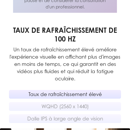
pause et de considérer la consultation
d'un professionnel.
Nous vous conseillons de prendre une
pause et de considérer la consultation
d'un professionnel.
TAUX DE RAFRAÎCHISSEMENT DE
100 HZ
vot
a
Un taux de rafraîchissement élevé améliore
e
l'expérience visuelle en affichant plus d'images
et
en moins de temps, ce qui garantit en des
 de
vidéos plus fluides et qui réduit la fatigue
oculaire.
Taux de rafraîchissement élevé
WQHD (2560 x 1440)
Dalle IPS à large angle de vision