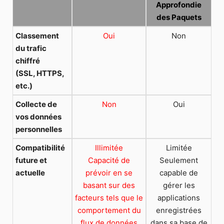
Approfondie
des Paquets
Classement
Oui
Non
du trafic
chiffré
(SSL, HTTPS,
etc.)
Collecte de
Non
Oui
vos données
personnelles
Compatibilité
Illimitée
Limitée
future et
Capacité de
Seulement
actuelle
prévoir en se
capable de
basant sur des
gérer les
facteurs tels que le
applications
comportement du
enregistrées
flux de données
dans sa base de