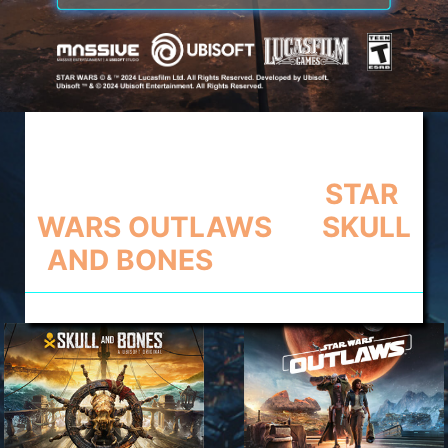
POUR L'ACHAT D'UNE
CONSOLE DE JEU MSI CLAW,
RECEVEZ LES JEUX
STAR
WARS OUTLAWS
ET
SKULL
AND BONES
EN CADEAU !