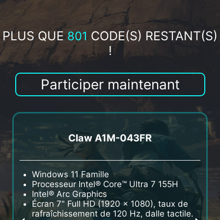
PLUS QUE
CODE(S) RESTANT(S)
801
!
Participer maintenant
Claw A1M-043FR
Windows 11 Famille
W
Processeur Intel® Core™ Ultra 7 155H
P
Intel® Arc Graphics
I
Écran 7" Full HD (1920 x 1080), taux de
É
rafraîchissement de 120 Hz, dalle tactile.
r