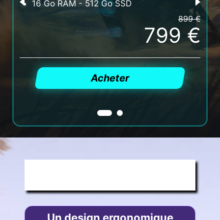
16 Go RAM - 512 Go SSD
1
899 €
799 €
Acheter
CLAW: GRIP AND GAME
Un design ergonomique