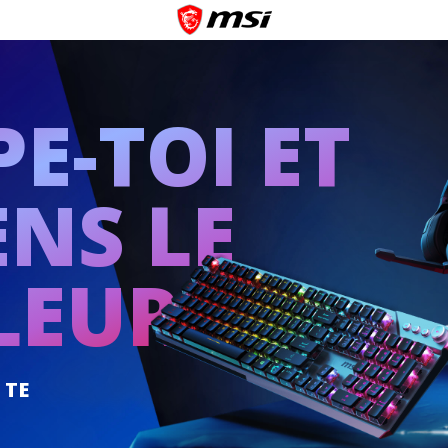
PE-TOI ET
ENS LE
LEUR
 TE