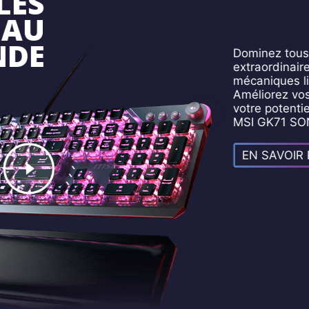
LES
 AU
DE
Dominez tous 
extraordinaire
mécaniques li
Améliorez vos
votre potenti
MSI GK71 SO
EN SAVOIR