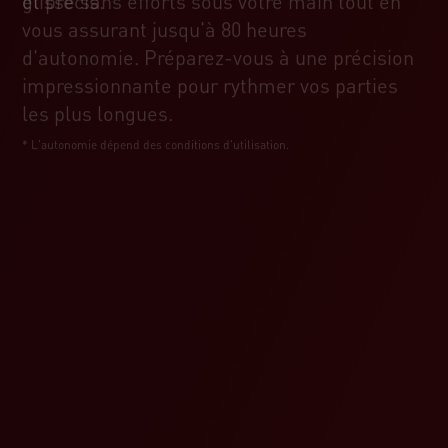
glisse sans efforts sous votre main tout en
et précis.
vous assurant jusqu'à 80 heures
d'autonomie. Préparez-vous à une précision
impressionnante pour rythmer vos parties
les plus longues.
* L'autonomie dépend des conditions d'utilisation.