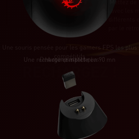
Mettez de 
avec les m
différents 
par le rét
Une souris pensée pour les gamers FPS les plus
compétitifs
Des composants plus
Aucune attache.
Une recharge complète en 90 mn
RECHARGEZ !