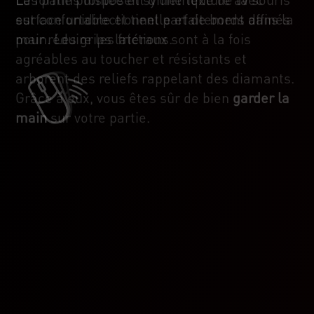
surface unidirectionnelle et de bords affinés
est confortable et tient parfaitement dans la
pour réduire les frictions.
main. Les grips latéraux sont à la fois
agréables au toucher et résistants et
arborent des reliefs rappelant des diamants.
Grâce à eux, vous êtes sûr de bien
garder la
main
sur votre partie.