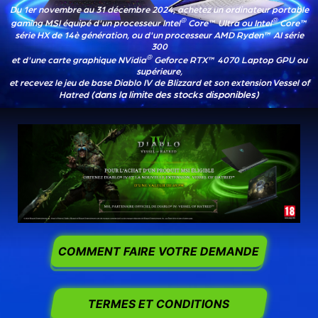
Du 1er novembre au 31 décembre 2024, achetez un ordinateur portable
®
®
gaming MSI équipé d'un processeur Intel
Core™ Ultra ou Intel
Core™
série HX de 14è génération, ou d'un processeur AMD Ryden™ AI série
300
®
et d'une carte graphique NVidia
Geforce RTX™ 4070 Laptop GPU ou
supérieure,
et recevez le jeu de base Diablo IV de Blizzard et son extension Vessel of
(dans la limite des stocks disponibles)
Hatred
COMMENT FAIRE VOTRE DEMANDE
TERMES ET CONDITIONS