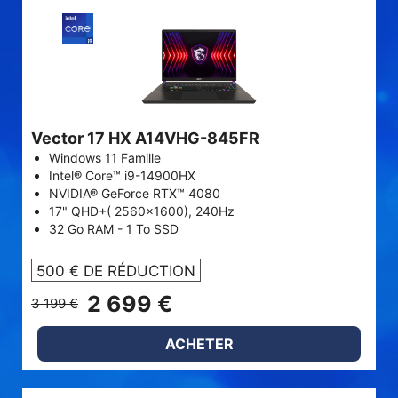
Vector 17 HX A14VHG-845FR
Windows 11 Famille
Intel® Core™ i9-14900HX
NVIDIA® GeForce RTX™ 4080
17" QHD+( 2560x1600), 240Hz
32 Go RAM - 1 To SSD
500 € DE RÉDUCTION
2 699 €
3 199 €
ACHETER