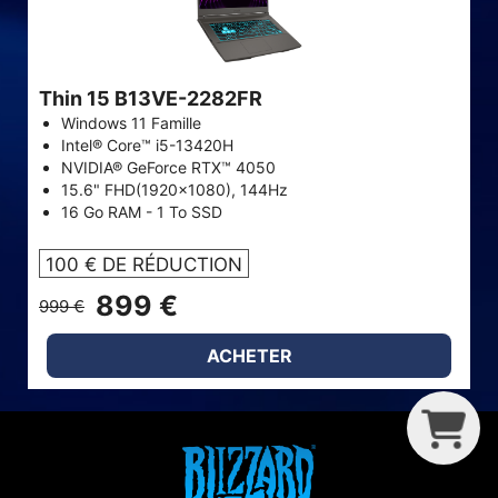
Thin 15 B13VE-2282FR
Windows 11 Famille
Intel® Core™ i5-13420H
NVIDIA® GeForce RTX™ 4050
15.6" FHD(1920x1080), 144Hz
16 Go RAM - 1 To SSD
100 € DE RÉDUCTION
899 €
999 €
ACHETER
G
C
B