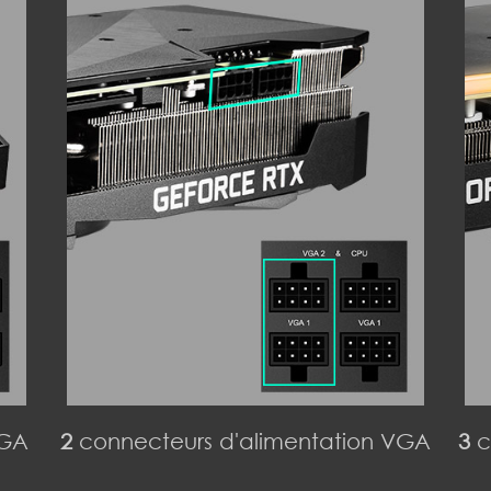
VGA
2
connecteurs d'alimentation VGA
3
c