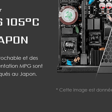
 105°C
JAPON
éprochable et des
mentation MPG sont
iqués au Japon.
* Cette image est donnée