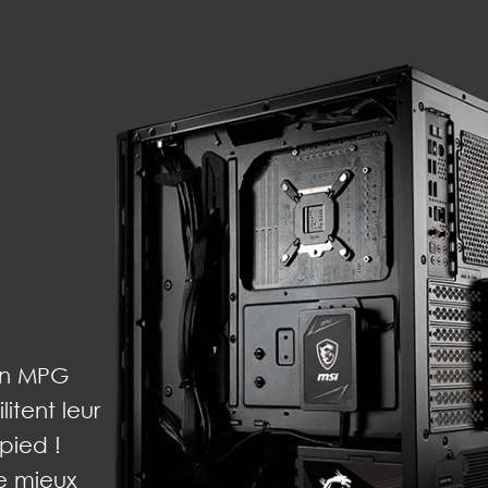
ion MPG
litent leur
pied !
re mieux