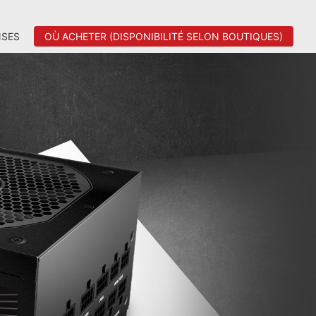
SES
OÙ ACHETER (DISPONIBILITÉ SELON BOUTIQUES)