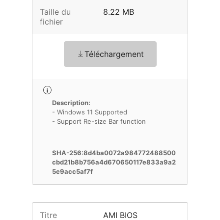
Taille du
8.22 MB
fichier
Téléchargement
Description:
- Windows 11 Supported
- Support Re-size Bar function
SHA-256:8d4ba0072a984772488500
cbd21b8b756a4d670650117e833a9a2
5e9acc5af7f
Titre
AMI BIOS