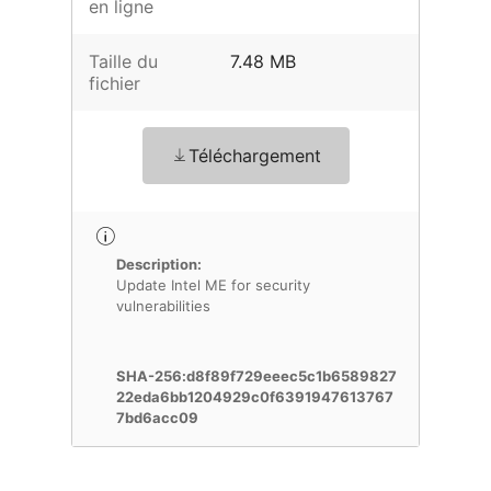
en ligne
Taille du
7.48 MB
fichier
Téléchargement
Description:
Update Intel ME for security
vulnerabilities
SHA-256:d8f89f729eeec5c1b6589827
22eda6bb1204929c0f6391947613767
7bd6acc09