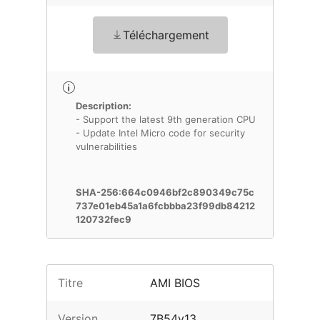
Téléchargement
Description:
- Support the latest 9th generation CPU
- Update Intel Micro code for security
vulnerabilities
SHA-256:664c0946bf2c890349c75c
737e01eb45a1a6fcbbba23f99db84212
120732fec9
Titre
AMI BIOS
Version
7B54v13