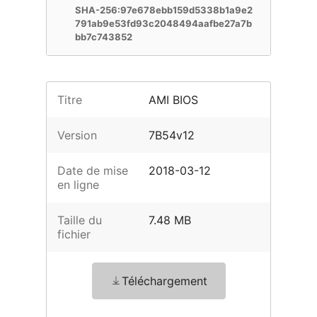
SHA-256:97e678ebb159d5338b1a9e2
791ab9e53fd93c2048494aafbe27a7b
bb7c743852
Titre
AMI BIOS
Version
7B54v12
Date de mise
2018-03-12
en ligne
Taille du
7.48 MB
fichier
Téléchargement