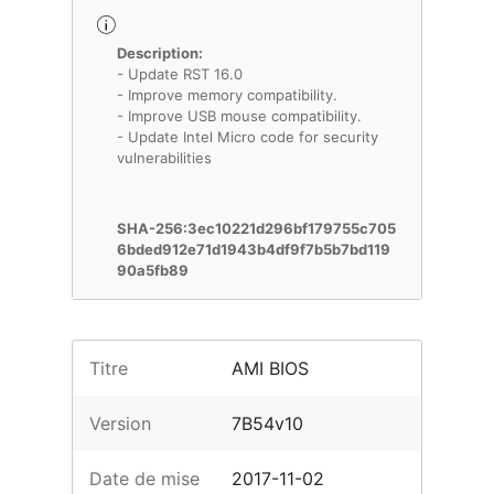
Description:
- Update RST 16.0
- Improve memory compatibility.
- Improve USB mouse compatibility.
- Update Intel Micro code for security
vulnerabilities
SHA-256:3ec10221d296bf179755c705
6bded912e71d1943b4df9f7b5b7bd119
90a5fb89
Titre
AMI BIOS
Version
7B54v10
Date de mise
2017-11-02