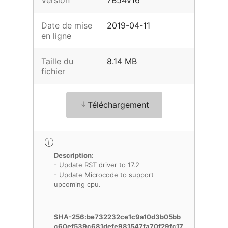
Version
7B54v16
Date de mise
2019-04-11
en ligne
Taille du
8.14 MB
fichier
Téléchargement
Description:
- Update RST driver to 17.2
- Update Microcode to support
upcoming cpu.
SHA-256:be732232ce1c9a10d3b05bb
c60ef539c681defe981547fa70f29fc17