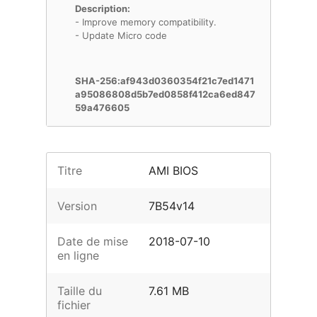
Description:
- Improve memory compatibility.
- Update Micro code
SHA-256:af943d0360354f21c7ed1471
a95086808d5b7ed0858f412ca6ed847
59a476605
Titre
AMI BIOS
Version
7B54v14
Date de mise
2018-07-10
en ligne
Taille du
7.61 MB
fichier