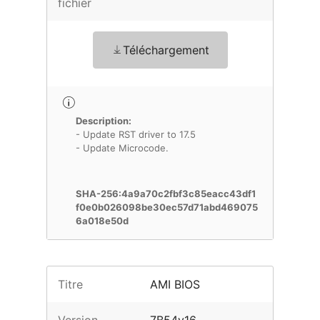
fichier
Téléchargement
Description:
- Update RST driver to 17.5
- Update Microcode.
SHA-256:4a9a70c2fbf3c85eacc43df1
f0e0b026098be30ec57d71abd469075
6a018e50d
Titre
AMI BIOS