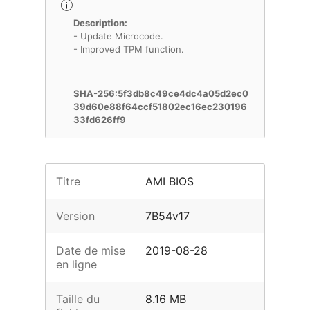
Description:
- Update Microcode.
- Improved TPM function.
SHA-256:5f3db8c49ce4dc4a05d2ec0
39d60e88f64ccf51802ec16ec230196
33fd626ff9
Titre
AMI BIOS
Version
7B54v17
Date de mise
2019-08-28
en ligne
Taille du
8.16 MB