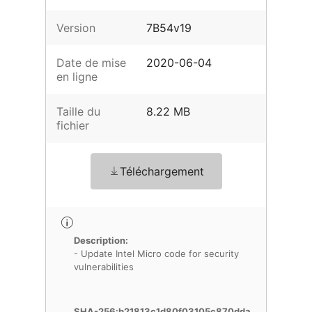
Version
7B54v19
Date de mise
2020-06-04
en ligne
Taille du
8.22 MB
fichier
Téléchargement
Description:
- Update Intel Micro code for security
vulnerabilities
SHA-256:b21813c1d80f03105c870dda