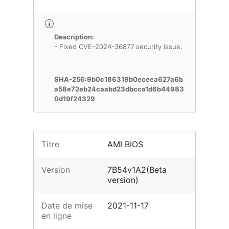
Description:
- Fixed CVE-2024-36877 security issue.
SHA-256:9b0c186319b0eceea627a6b
a58e72eb24caabd23dbcca1d6b44983
0d19f24329
Titre
AMI BIOS
Version
7B54v1A2(Beta
version)
Date de mise
2021-11-17
en ligne