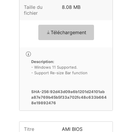
Taille du
8.08 MB
fichier
Téléchargement
Description:
- Windows 11 Supported.
- Support Re-size Bar function
SHA-256:92d43d09a6b1201d24101ab
a87e769b45b5f33a702fc48c633b664
8e19892476
Titre
AMI BIOS