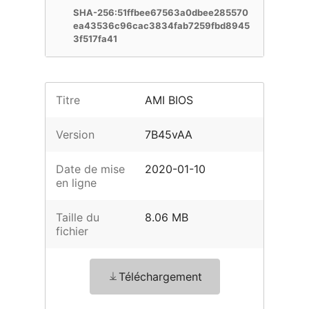
SHA-256:51ffbee67563a0dbee285570
ea43536c96cac3834fab7259fbd8945
3f517fa41
Titre
AMI BIOS
Version
7B45vAA
Date de mise
2020-01-10
en ligne
Taille du
8.06 MB
fichier
Téléchargement