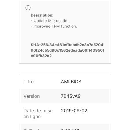
Description:
- Update Microcode.
- Improved TPM function.
SHA-256:34e481cf9abdb2c3a7a5204
90f24cb5d80c1562edeada09ff43950f
c96fb32a2
Titre
AMI BIOS
Version
7B45vA9
Date de mise
2019-09-02
en ligne