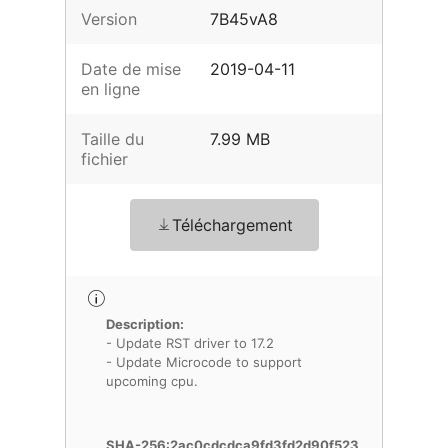
Version
7B45vA8
Date de mise
2019-04-11
en ligne
Taille du
7.99 MB
fichier
Téléchargement
Description:
- Update RST driver to 17.2
- Update Microcode to support
upcoming cpu.
SHA-256:2ac0cdcdca9fd3fd2d90f523