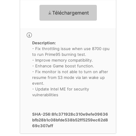
Téléchargement
Description:
- Fix throttling issue when use 8700 cpu
to run Prime95 burning test.
- Improve memory compatibility.
- Enhance Game boost function.
- Fix monitor is not able to turn on after
resume from S3 mode via lan wake up
event.
- Update Intel ME for security
vulnerabilities
SHA-256:8fc371928c310e9efe09636
bfb28b1c08bfde538b52ff5259ec62d8
69c307aff