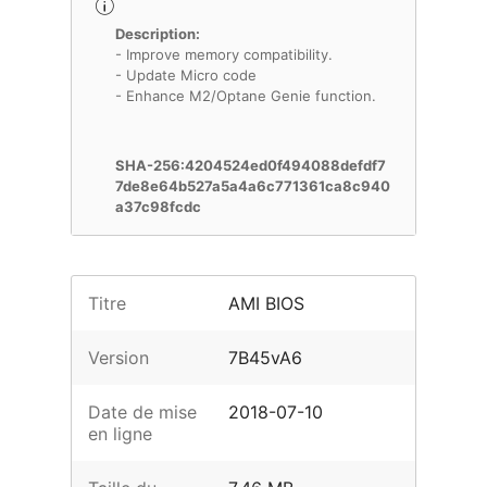
Description:
- Improve memory compatibility.
- Update Micro code
- Enhance M2/Optane Genie function.
SHA-256:4204524ed0f494088defdf7
7de8e64b527a5a4a6c771361ca8c940
a37c98fcdc
Titre
AMI BIOS
Version
7B45vA6
Date de mise
2018-07-10
en ligne