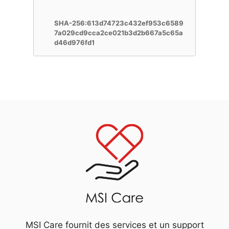
SHA-256:613d74723c432ef953c6589
7a029cd9cca2ce021b3d2b667a5c65a
d46d976fd1
MSI Care fournit des services et un support