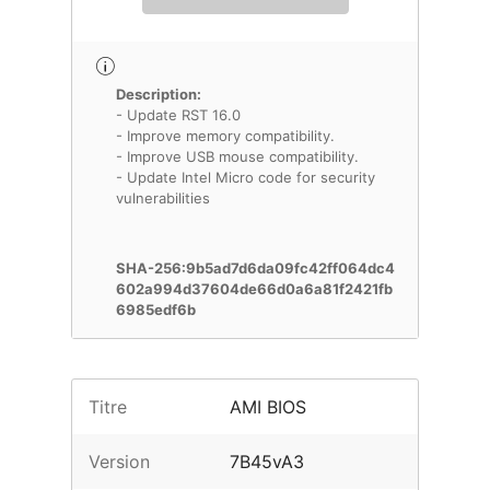
Description:
- Update RST 16.0
- Improve memory compatibility.
- Improve USB mouse compatibility.
- Update Intel Micro code for security
vulnerabilities
SHA-256:9b5ad7d6da09fc42ff064dc4
602a994d37604de66d0a6a81f2421fb
6985edf6b
Titre
AMI BIOS
Version
7B45vA3