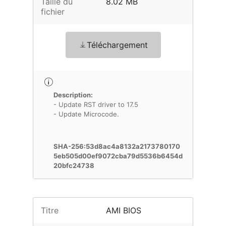
Taille du
8.02 MB
fichier
Téléchargement
Description:
- Update RST driver to 17.5
- Update Microcode.
SHA-256:53d8ac4a8132a2173780170
5eb505d00ef9072cba79d5536b6454d
20bfc24738
Titre
AMI BIOS