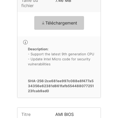
Taille du
7.46 MB
fichier
Téléchargement
Description:
- Support the latest 9th generation CPU
- Update Intel Micro code for security
vulnerabilities
SHA-256:2ce681ee997c088e8f477a5
34356e62381d861fafb554488077251
23fcab9ad0
Titre
AMI BIOS