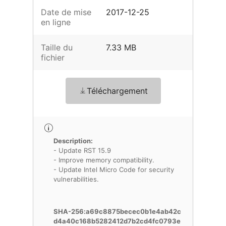
Date de mise
2017-12-25
en ligne
Taille du
7.33 MB
fichier
Téléchargement
Description:
- Update RST 15.9
- Improve memory compatibility.
- Update Intel Micro Code for security
vulnerabilities.
SHA-256:a69c8875becec0b1e4ab42c
d4a40c168b5282412d7b2cd4fc0793e