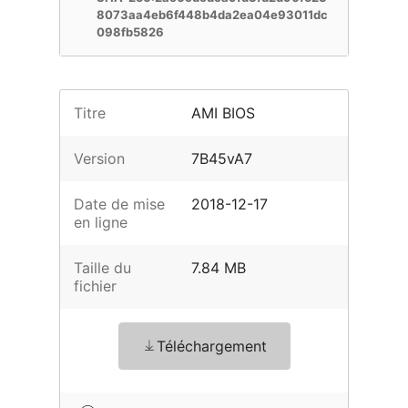
8073aa4eb6f448b4da2ea04e93011dc
098fb5826
Titre
AMI BIOS
Version
7B45vA7
Date de mise
2018-12-17
en ligne
Taille du
7.84 MB
fichier
Téléchargement