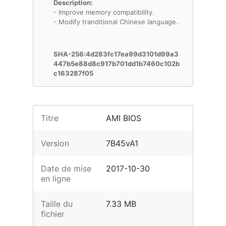
Description:
- Improve memory compatibility.
- Modify tranditional Chinese language.
SHA-256:4d283fc17ea99d3101d99a3
447b5e88d8c917b701dd1b7460c102b
c163287f05
Titre
AMI BIOS
Version
7B45vA1
Date de mise
2017-10-30
en ligne
Taille du
7.33 MB
fichier