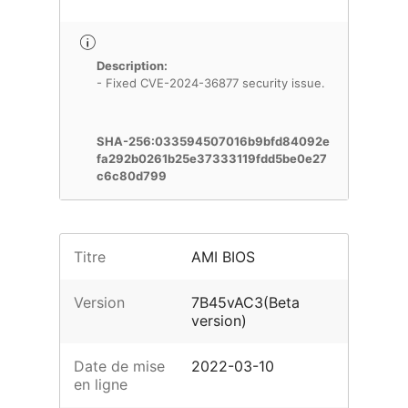
Description:
- Fixed CVE-2024-36877 security issue.
SHA-256:033594507016b9bfd84092e
fa292b0261b25e37333119fdd5be0e27
c6c80d799
Titre
AMI BIOS
Version
7B45vAC3(Beta
version)
Date de mise
2022-03-10
en ligne