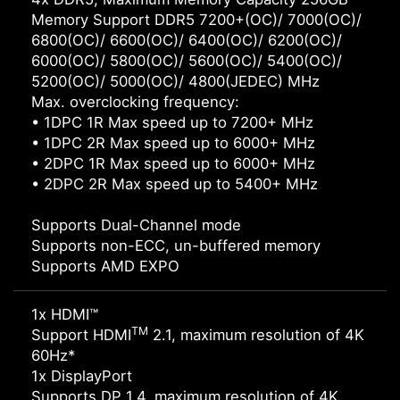
Memory Support DDR5 7200+(OC)/ 7000(OC)/
6800(OC)/ 6600(OC)/ 6400(OC)/ 6200(OC)/
6000(OC)/ 5800(OC)/ 5600(OC)/ 5400(OC)/
5200(OC)/ 5000(OC)/ 4800(JEDEC) MHz
Max. overclocking frequency:
• 1DPC 1R Max speed up to 7200+ MHz
• 1DPC 2R Max speed up to 6000+ MHz
• 2DPC 1R Max speed up to 6000+ MHz
• 2DPC 2R Max speed up to 5400+ MHz
Supports Dual-Channel mode
Supports non-ECC, un-buffered memory
Supports AMD EXPO
1x HDMI™
TM
Support HDMI
2.1, maximum resolution of 4K
60Hz*
1x DisplayPort
Supports DP 1.4, maximum resolution of 4K