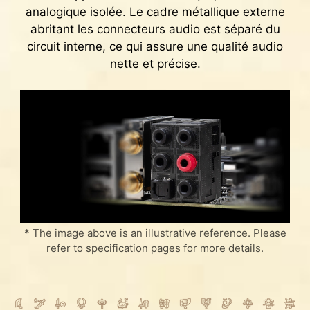
2,5G LAN
analogique isolée. Le cadre métallique externe
BAR », qui permet aux CPU modernes d'accéder
Antenne aimantée exclusive
abritant les connecteurs audio est séparé du
instantanément à l'intégralité de la mémoire du
Antenne EZ avec pied métallique
circuit interne, ce qui assure une qualité audio
GPU pour ainsi grandement améliorer les
nette et précise.
performances.
Support des rubans LED RGB 5 volts
adressables. Compatible avec les rubans ARGB
Gen2 et Gen1.
* The image above is an illustrative reference. Please
* Les rubans Gen2 supporteront seulement sept
refer to specification pages for more details.
profils de rétroéclairage RGB.
CONNEXION SANS FIL WI-FI DE
HEADER VENTILATEUR ET JAF
DERNIÈRE GÉNÉRATION