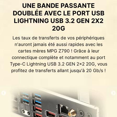
UNE BANDE PASSANTE
INTERFACE UTILISATEUR
DOUBLÉE AVEC LE PORT USB
EXCLUSIVE D'AIDA64 EXTREME
LIGHTNING USB 3.2 GEN 2X2
Les cartes mères MSI vous proposent une
20G
version d'essai gratuit de 60 jours du logiciel
AIDA64 Extreme - MSI Edition. AIDA64 Extreme
Les taux de transferts de vos périphériques
est une application de référence pour le
n'auront jamais été aussi rapides avec les
diagnostic et le test des PC sous Windows.
cartes mères MPG Z790 ! Grâce à leur
Avec, vous pouvez surveiller avec précision le
connectique complète et notamment au port
fonctionnement de vos composants et le vos
Type-C Lightning USB 3.2 GEN 2x2 20G, vous
logiciels et vous pourrez sauvegarder les
profitez de transferts allant jusqu'à 20 Gb/s !
informations sous divers formats tels que CSV
et HTML.