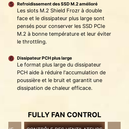
Refroidissement des SSD M.2 amélioré
imprimé a été optimisé pour la prise en charge
Les slots M.2 Shield Frozr à double
d'une plus large bande passante et de
face et le dissipateur plus large sont
transferts de données plus rapides. Cette
pensés pour conserver les SSD PCIe
optimisation du design assure également une
amélioration de la fiabilité des transmissions.
M.2 à bonne température et leur éviter
le throttling.
Dissipateur PCH plus large
Le format plus large du dissipateur
* The image above is an illustrative reference. Please
PCH aide à réduire l'accumulation de
refer to specification pages for more details.
poussière et le bruit et garantit une
dissipation de chaleur efficace.
STRUCTURE DE MISE À LA
TERRE DES PHASES
FULLY FAN CONTROL
D'ALIMENTATION