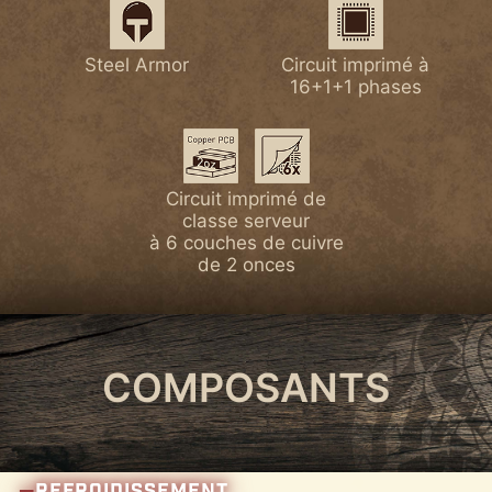
Norme Wi-Fi 7
Lightning PCIe Gen5
Dissipateur MOSFET
Steel Armor
Dissipateur chipset
Circuit imprimé à
avec pad thermique 7
16+1+1 phases
plus large
W/mK
Mémoire DDR5
1 x PCIe 5.0 M.2
Circuit imprimé de
classe serveur
à 6 couches de cuivre
de 2 onces
4 x PCIe 4.0 M.2
COMPOSANTS
REFROIDISSEMENT