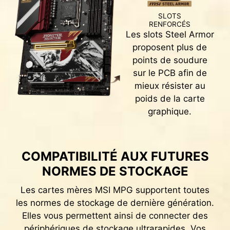
CLICK BIOS 5
SLOTS
RENFORCÉS
Grâce à l'intégration de toutes les fonctions de
Les slots Steel Armor
dernière génération, le BIOS UEFI CLICK BIOS 5
proposent plus de
de MSI vous permet de pousser les
points de soudure
performances de votre système à leur
sur le PCB afin de
maximum pour une expérience gaming parfaite.
mieux résister au
poids de la carte
MODE FACILE
MODE AVANCÉ
graphique.
OVERCLOCKING PLUS SIMPLE
COMPATIBILITÉ AUX FUTURES
AVEC LES PROFILS XMP
NORMES DE STOCKAGE
Les profils XMP du BIOS MSI sont testés et
certifiés par le MSI OC LAB. Ils sont facilement
Les cartes mères MSI MPG supportent toutes
activables avec des paramètres de démarrage
les normes de stockage de dernière génération.
automatique et garantissent une mémoire
Elles vous permettent ainsi de connecter des
parfaitement stable et rapide.
périphériques de stockage ultrarapides. Vos