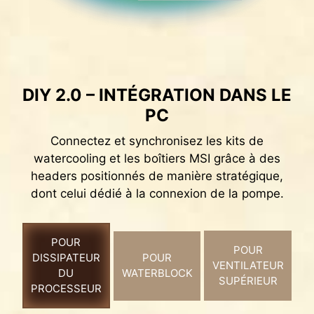
PROTECTION CONTRE LA
DIY 2.0 – INTÉGRATION DANS LE
SURCHARGE DE COURANT
PC
Pour plus de sécurité, les cartes mères MSI
Connectez et synchronisez les kits de
intègrent une protection contre la surcharge de
watercooling et les boîtiers MSI grâce à des
courant (protection OCP), ce qui assure aux
headers positionnés de manière stratégique,
composants cruciaux tels que les ports USB, les
dont celui dédié à la connexion de la pompe.
barrettes mémoire DDR, le contrôleur PWM et le
processeur d'être complètement protégés en
cas de charge de courant excessive. Ce
POUR
POUR
mécanisme de défense proactif limite les
DISSIPATEUR
POUR
VENTILATEUR
risques de dommages ou de défaillances
DU
WATERBLOCK
SUPÉRIEUR
causés par une saute de tension et aide à
PROCESSEUR
prolonger la stabilité du système. Cet