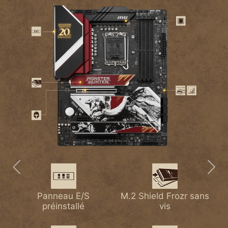
Dissipateur plus large
Panneau E/S
2,5G LAN
M.2 Shield Frozr sans
Lightning USB 20G
M.2 Shield Frozr
avec caloduc
préinstallé
vis