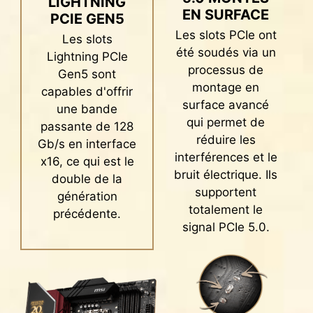
LIGHTNING
EDITION est prête à totalement redéfinir les
EN SURFACE
PCIE GEN5
performances mémoire.
Les slots PCIe ont
Les slots
été soudés via un
Lightning PCIe
Le processus de soudage CMS avancé
processus de
Gen5 sont
réduit les défaut des points de soudure, le
montage en
capables d'offrir
phénomène d'électromagnétisme et les
surface avancé
une bande
interférences. L'ajout de la technologie
qui permet de
passante de 128
exclusive MSI Memory Boost permet à la
réduire les
Gb/s en interface
carte mère de délivrer un signal DDR5 pur
interférences et le
x16, ce qui est le
et de haute fréquence.
bruit électrique. Ils
double de la
supportent
génération
Personnalisez la couleur et les effets des LED
totalement le
RGB en toute simplicité.
précédente.
signal PCIe 5.0.