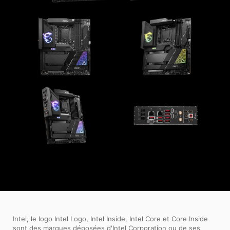
Intel, le logo Intel Logo, Intel Inside, Intel Core et Core Inside
sont des marques déposées d'Intel Corporation ou de ses