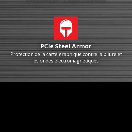
PCIe Steel Armor
Protection de la carte graphique contre la pliure et
les ondes électromagnétiques.