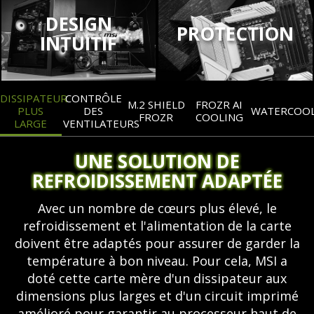
DESIGN
PROTECTION
INTUITIF
DISSIPATEUR
CONTRÔLE
M.2 SHIELD
FROZR AI
PLUS
DES
WATERCOO
FROZR
COOLING
LARGE
VENTILATEURS
UNE SOLUTION DE
REFROIDISSEMENT ADAPTÉE
Avec un nombre de cœurs plus élevé, le
refroidissement et l'alimentation de la carte
doivent être adaptés pour assurer de garder la
température à bon niveau. Pour cela, MSI a
doté cette carte mère d'un dissipateur aux
dimensions plus larges et d'un circuit imprimé
amélioré pour garantir au processeur haut de