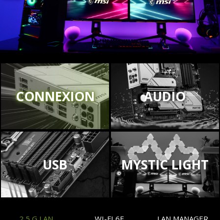
CONNEXION
AUDIO
USB
MYSTIC LIGHT
2,5 G LAN
WI-FI 6E
LAN MANAGER