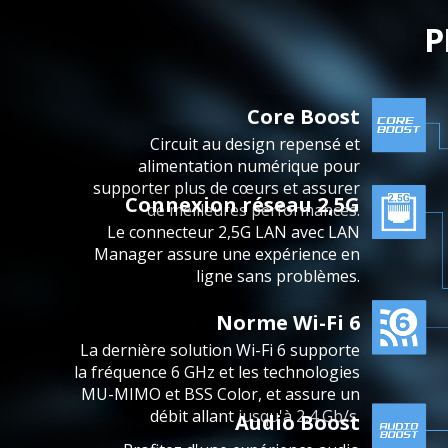
P
Core Boost
Circuit au design repensé et
alimentation numérique pour
supporter plus de cœurs et assurer
Connexion réseau 2,5G
de meilleures performances.
Le connecteur 2,5G LAN avec LAN
Manager assure une expérience en
ligne sans problèmes.
Norme Wi-Fi 6
La dernière solution Wi-Fi 6 supporte
la fréquence 6 GHz et les technologies
MU-MIMO et BSS Color, et assure un
débit allant jusqu'à 2,4 Gb/s.
Audio Boost