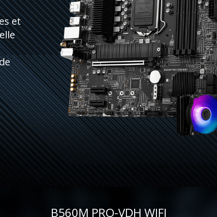
es et
elle
e
 de
B560M PRO-VDH WIFI