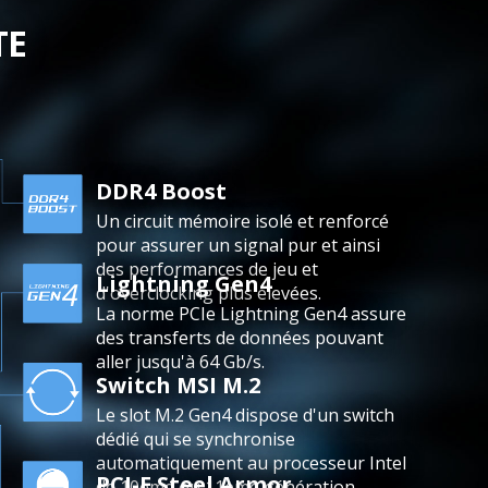
TE
DDR4 Boost
Un circuit mémoire isolé et renforcé
pour assurer un signal pur et ainsi
des performances de jeu et
Lightning Gen4
d'overclocking plus élevées.
La norme PCIe Lightning Gen4 assure
des transferts de données pouvant
aller jusqu'à 64 Gb/s.
Switch MSI M.2
Le slot M.2 Gen4 dispose d'un switch
dédié qui se synchronise
automatiquement au processeur Intel
PCI-E Steel Armor
de 10ème ou 11ème génération.