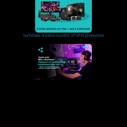
Surfshark-4 extra months of VPN protection
Get Your Voicemod PRO 30 days