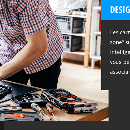
DESIG
Les car
zone" s
intelli
vous pe
associa