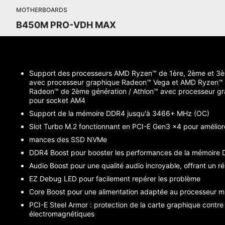
MOTHERBOARDS
B450M PRO-VDH MAX
Support des processeurs AMD Ryzen™ de 1ère, 2ème et 3
avec processeur graphique Radeon™ Vega et AMD Ryzen™ 
Radeon™ de 2ème génération / Athlon™ avec processeur g
pour socket AM4
Support de la mémoire DDR4 jusqu'à 3466+ MHz (OC)
Slot Turbo M.2 fonctionnant en PCI-E Gen3 x4 pour améliore
mances des SSD NVMe
DDR4 Boost pour booster les performances de la mémoire
Audio Boost pour une qualité audio incroyable, offrant un rés
EZ Debug LED pour facilement repérer les problème
Core Boost pour une alimentation adaptée au processeur m
PCI-E Steel Armor : protection de la carte graphique contre 
électromagnétiques