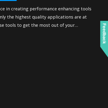
nce in creating performance enhancing tools
nly the highest quality applications are at
se tools to get the most out of your
Feedback
eve victory when gaming. Moreover, we
tains all the latest options and is easy to
extensive features let you fine-tune your
iable maximum performance.