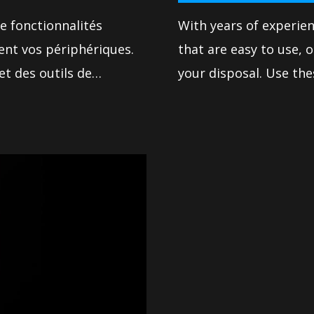
e fonctionnalités
With years of experie
ment vos périphériques.
that are easy to use, o
et des outils de
your disposal. Use the
 capacités du système
motherboard and achi
rmances et satisfaire
made sure our BIOS con
tion de votre carte
use for everyone. The 
té aussi simple.
system to deliver rel