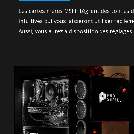
Les cartes mères MSI intègrent des tonnes d
intuitives qui vous laisseront utiliser facile
Aussi, vous aurez à disposition des réglages 
résolution de problèmes qui repoussent les
pour atteindre de nouveaux niveaux de perfo
les utilisateurs les plus exigeants. L'installa
mère et de vos périphériques n'aura jamais é