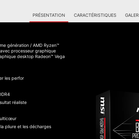
PRÉSENTATION
CARACTÉRISTIQUES
GALER
ème génération / AMD Ryzen™
avec processeur graphique
raphique desktop Radeon™ Vega
r les perfor
 DDR4
ultat réaliste
ulticœur
la pliure et les décharges