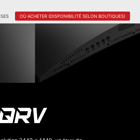
SES
OÙ ACHETER (DISPONIBILITÉ SELON BOUTIQUES)