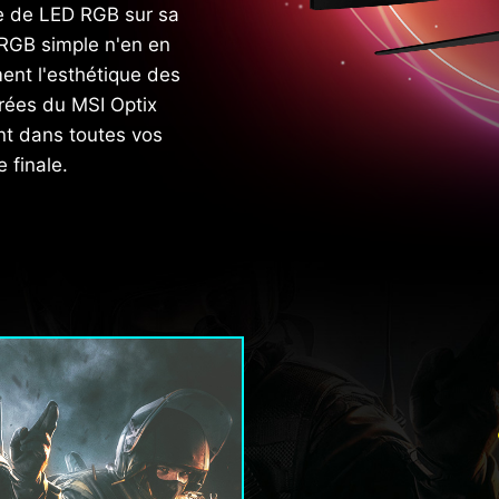
e de LED RGB sur sa
D RGB simple n'en en
ment l'esthétique des
rées du MSI Optix
 dans toutes vos
e finale.