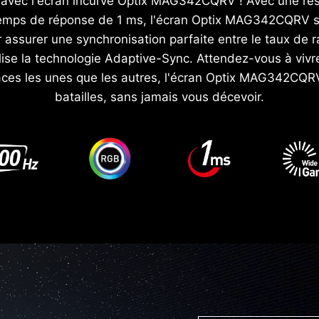
e avec l'écran incurvé Optix MAG342CQRV ! Avec une ré
emps de réponse de 1 ms, l'écran Optix MAG342CQRV ser
 assurer une synchronisation parfaite entre le taux de ra
se la technologie Adaptive-Sync. Attendez-vous à vivre 
caces les unes que les autres, l'écran Optix MAG342C
batailles, sans jamais vous décevoir.