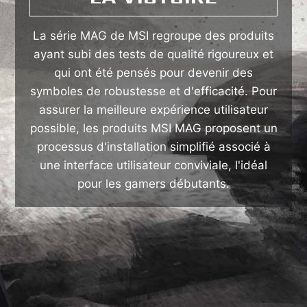
La série MAG de MSI regroupe des produits
ayant subi des tests de qualité rigoureux et
qui ont été pensés pour devenir des
symboles de robustesse et d'efficacité. Pour
assurer la meilleure expérience utilisateur
possible, les produits MSI MAG proposent un
processus d'installation simplifié associé à
une interface utilisateur conviviale, l'idéal
pour les gamers débutants.