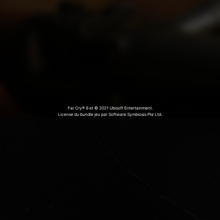
Far Cry® 6 et © 2021 Ubisoft Entertainment.
License du bundle jeu par Software Symbiosis Pte Ltd.