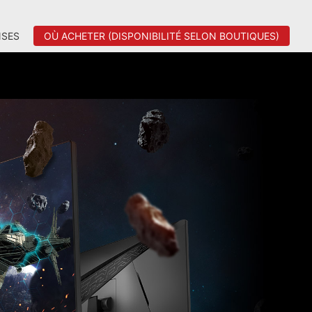
SES
OÙ ACHETER (DISPONIBILITÉ SELON BOUTIQUES)