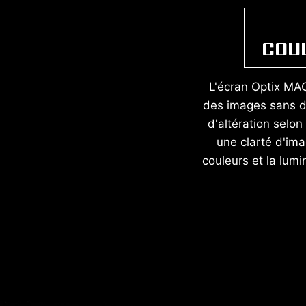
COU
L'écran Optix MAG
des images sans di
d'altération selon 
une clarté d'im
couleurs et la lumi