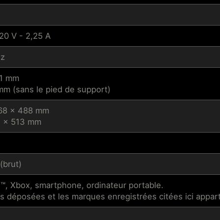
20 V - 2,25 A
Hz
,1 mm
mm (sans le pied de support)
168 x 488 mm
3 x 513 mm
 (brut)
, Xbox, smartphone, ordinateur portable.
 déposées et les marques enregistrées citées ici apparti