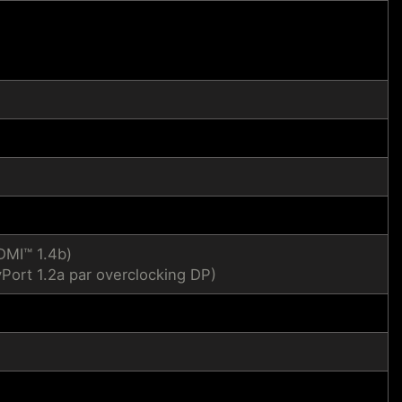
DMI™ 1.4b)
Port 1.2a par overclocking DP)