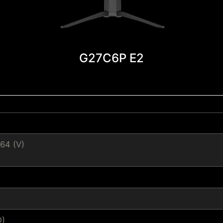
G27C6P E2
64 (V)
D)