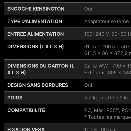
ENCOCHE KENSINGTON
Oui
TYPE D'ALIMENTATION
Adaptateur externe 
ENTRÉE ALIMENTATION
100~240 V, 50~60 
DIMENSIONS (L X L X H)
611,5 x 266,5 x 567
611,5 x 86 x 372,8 
DIMENSIONS DU CARTON (L
Carte WW : 790 x 
X L X H)
Extérieur :805 x 18
DESIGN SANS BORDURES
Oui
POIDS
5,7 kg (net) / 7,9 kg
COMPATIBILITÉ
PC, Mac, PS5™, PS4™
* Toutes les marques
FIXATION VESA
100 x 100 mm