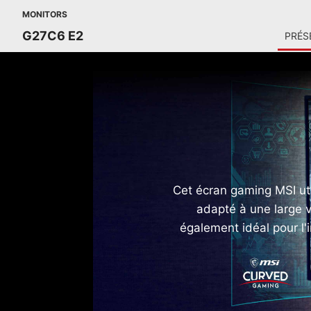
MONITORS
G27C6 E2
PRÉS
Cet écran gaming MSI uti
adapté à une large v
également idéal pour l