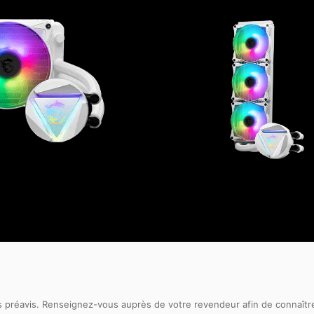
ns préavis. Renseignez-vous auprès de votre revendeur afin de connaître