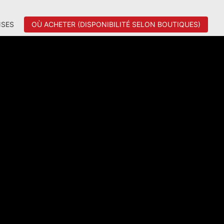
SES
OÙ ACHETER (DISPONIBILITÉ SELON BOUTIQUES)