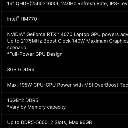
16" QHD+(2560x1600), 240Hz Refresh Rate, IPS-Leve
®
Intel
HM770
®
NVIDIA
GeForce RTX™ 4070 Laptop GPU powers adva
Up to 2175MHz Boost Clock 140W Maximum Graphics
scenario
*Full-Power GPU Design
8GB GDDR6
Max. 195W CPU-GPU Power with MSI OverBoost Tec
16GB*2 DDR5
*Vary by Memory capacity
Up to DDR5-5600, 2 Slots, Max 96GB