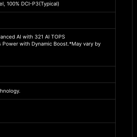
l, 100% DCI-P3(Typical)
16" Q
®
Intel
nced AI with 321 AI TOPS
NVIDI
 Power with Dynamic Boost.*May vary by
Up to
*May v
*Full
8GB 
hnology.
Max. 
16GB*
*Vary
Up to