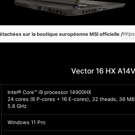
https
tachées sur la boutique européenne MSI officielle /
Vector 16 HX A1
Intel® Core™ i9 processor 14900HX
24 cores (8 P-cores + 16 E-cores), 32 theads, 36 MB 
5.8 GHz
Windows 11 Pro