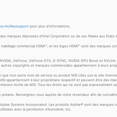
ka.ms/Keysupport
pour plus d'informations.
ont des marques déposées d'Intel Corporation ou de ses filiales aux Etats
et habillage commercial HDMI™, et les logos HDMI™ sont des marques 
ogo NVIDIA, GeForce, GeForce GTX, G-SYNC, NVIDIA GPU Boost et NVLin
 autres copyrights et marques commerciales appartiennent à leurs propr
nsi que tout autre nom de service ou produit MSI cités sue le site int
net MSI appartiennent à leur propriétaire respectif et peuvent être des
ermission écrite de MSI. Tous les droits qui ne sont pas expressément 
ns préavis. Renseignez-vous auprès de votre revendeur afin de connaître
 d'Adobe Systems Incorporated. Les produits Adobe® sont des marques
tilisées avec la permission d'Autodesk, Inc.