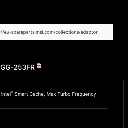
://eu-spareparts.msi.com/collections/adaptor
4VGG-253FR
Intel
®
Intel
Smart Cache, Max Turbo Frequency
24 cor
5.8 G
Windo