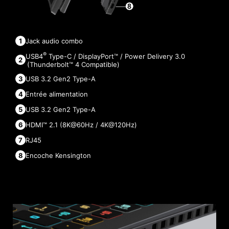
Jack audio combo
®
USB4
Type-C / DisplayPort™ / Power Delivery 3.0
(Thunderbolt™ 4 Compatible)
USB 3.2 Gen2 Type-A
Entrée alimentation
USB 3.2 Gen2 Type-A
HDMI™ 2.1 (8K@60Hz / 4K@120Hz)
RJ45
Encoche Kensington